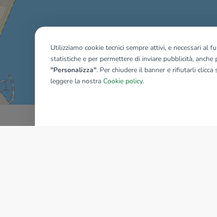
Utilizziamo cookie tecnici sempre attivi, e necessari al 
statistiche e per permettere di inviare pubblicità, anche p
Mostra tutti gli immobili del ri
"Personalizza"
. Per chiudere il banner e rifiutarli clicca
leggere la nostra
Cookie policy
.
AZIENDA
La storia del Gruppo
I nostri brand
Struttura del Gruppo
Il gruppo nel mondo
Lavora con noi
Bilancio di sostenibilità
Sede Nazionale