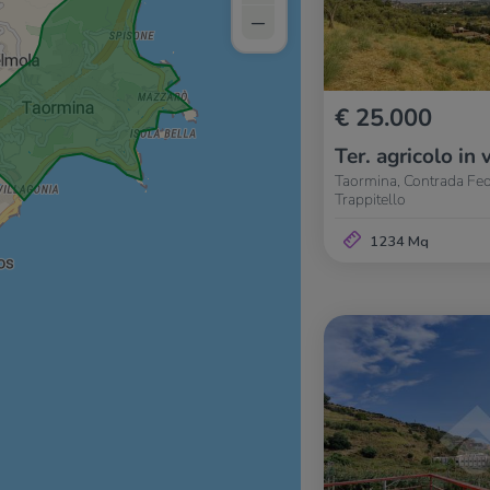
–
€ 25.000
Ter. agricolo in 
Taormina, Contrada Feo
Trappitello
1234 Mq