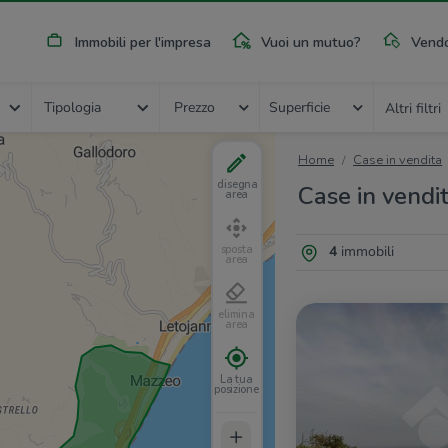
Immobili per l'impresa
Vuoi un mutuo?
Vendo
Tipologia
Prezzo
Superficie
Altri filtri
Home
Case in vendita
disegna
Case in vendi
area
4
immobili
sposta
area
elimina
area
La tua
posizione
+