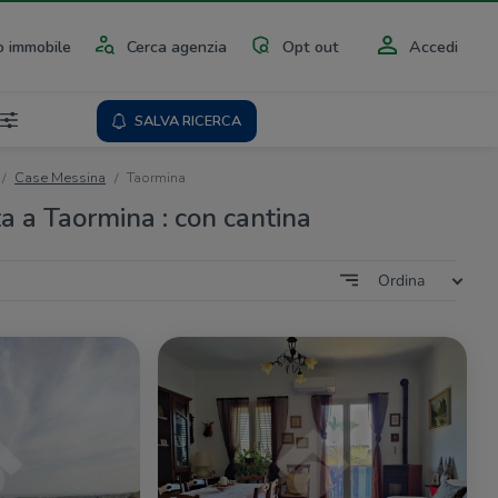
 immobile
Cerca agenzia
Opt out
Accedi
SALVA RICERCA
Case Messina
Taormina
ta a Taormina : con cantina
Ordina