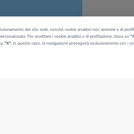
funzionamento del sito web, nonché cookie analitici non anonimi e di profila
ersonalizzata. Per accettare i cookie analitici e di profilazione, clicca su
"A
quadro
 su
"X"
; in questo caso, la navigazione proseguirà esclusivamente con i coo
© OpenMapTiles
|
© OpenStreetMap contributors
NEWS
News dal Gruppo Tecnocasa