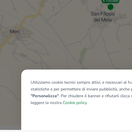
Utilizziamo cookie tecnici sempre attivi, e necessari al 
statistiche e per permettere di inviare pubblicità, anche p
"Personalizza"
. Per chiudere il banner e rifiutarli clicca
leggere la nostra
Cookie policy
.
Mostra tutti gli immobili del ri