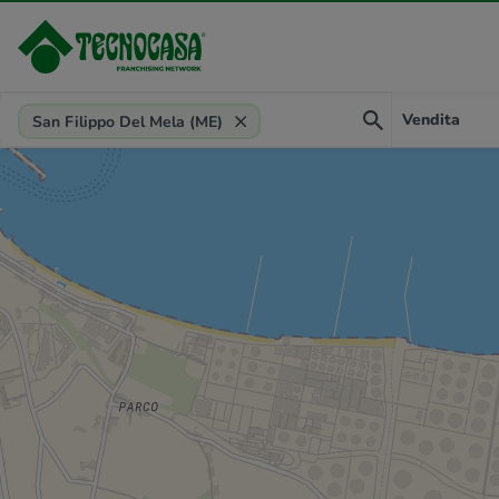
Provincia, comune, zona, riferimento
Vendita
San Filippo Del Mela (ME)