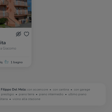
ita
Via Giacomo
Mq
1 bagno
 Filippo Del Mela:
con ascensore
con cantina
con garage
i prestigio
piano terra
piano intermedio
ultimo piano
litana
vicino alla stazione