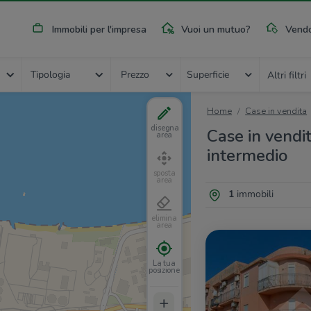
Immobili per l'impresa
Vuoi un mutuo?
Vendo
Tipologia
Prezzo
Superficie
Altri filtri
Home
Case in vendita
disegna
Case in vendit
area
intermedio
sposta
area
1
immobili
elimina
area
La tua
posizione
+