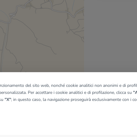
funzionamento del sito web, nonché cookie analitici non anonimi e di profila
ersonalizzata. Per accettare i cookie analitici e di profilazione, clicca su
"A
 su
"X"
; in questo caso, la navigazione proseguirà esclusivamente con i coo
quadro
© OpenMapTiles
|
© OpenStreetMap contributors