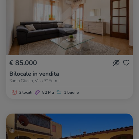
€ 85.000
Bilocale in vendita
Santa Giusta, Vico 3° Fermi
2 locali
82 Mq
1 bagno