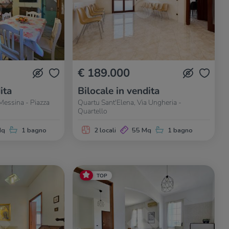
€ 189.000
ita
Bilocale in vendita
Messina - Piazza
Quartu Sant'Elena, Via Ungheria -
Quartello
Mq
1 bagno
2 locali
55 Mq
1 bagno
TOP