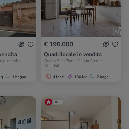
€ 195.000
vendita
Quadrilocale in vendita
uigi merello -
Quartu Sant'Elena, Via Via Gramsci -
Musicisti
Mq
1 bagno
4 locali
130 Mq
2 bagni
TOP