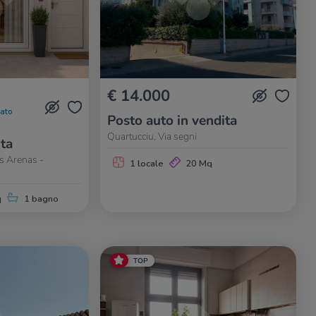
€ 14.000
nato
Posto auto in vendita
Quartucciu, Via segni
ita
Is Arenas -
1 locale
20 Mq
q
1 bagno
TOP