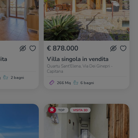
€ 878.000
ita
Villa singola in vendita
Quartu Sant'Elena, Via Dei Ginepri -
Capitana
q
2 bagni
266 Mq
6 bagni
TOP
VISITA 3D