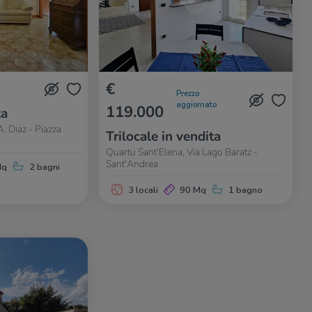
€
Prezzo
aggiornato
119.000
ta
. Diaz - Piazza
Trilocale in vendita
Quartu Sant'Elena, Via Lago Baratz -
Sant'Andrea
Mq
2 bagni
3 locali
90 Mq
1 bagno