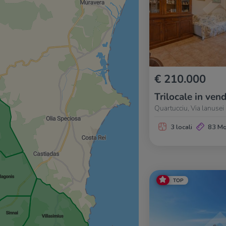
€ 210.000
Trilocale in vend
Quartucciu, Via lanusei
3 locali
83 M
TOP