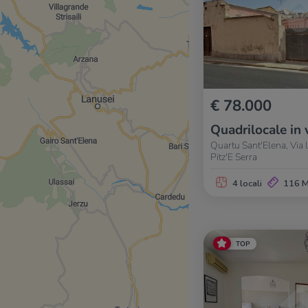
€ 78.000
Quadrilocale in 
Quartu Sant'Elena, Via l
Pitz'E Serra
4 locali
116 
TOP