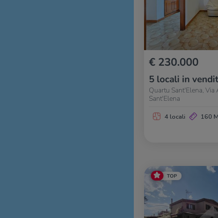
€ 230.000
5 locali in vendi
Quartu Sant'Elena, Via A
Sant'Elena
4 locali
160 
TOP