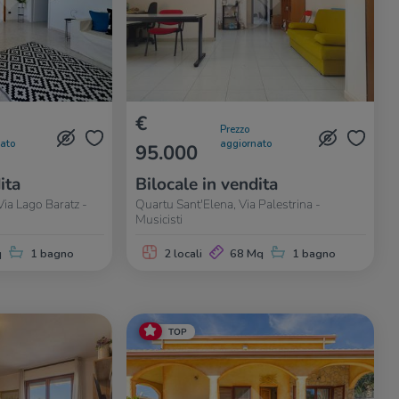
€
Prezzo
nato
aggiornato
95.000
ita
Bilocale in vendita
Via Lago Baratz -
Quartu Sant'Elena, Via Palestrina -
Musicisti
q
1 bagno
2 locali
68 Mq
1 bagno
TOP