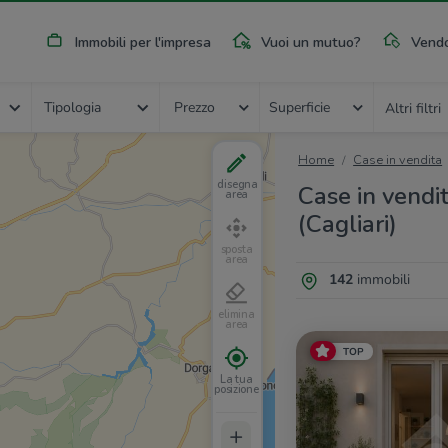
Immobili per l'impresa
Vuoi un mutuo?
Vendo
Tipologia
Prezzo
Superficie
Altri filtri
Home
Case in vendita
disegna
Case in vendi
area
(Cagliari)
sposta
area
142
immobili
elimina
area
TOP
La tua
posizione
+