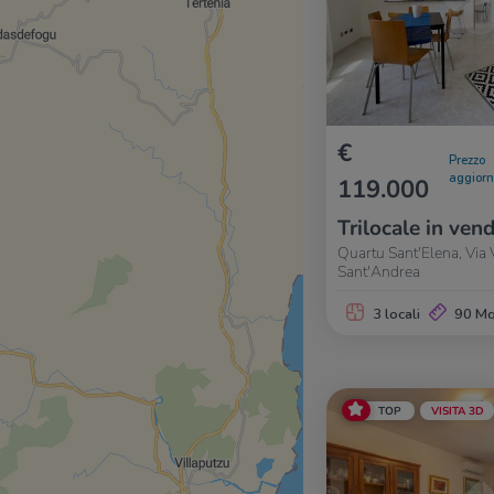
€
Prezzo
aggior
119.000
Trilocale in vend
Quartu Sant'Elena, Via 
Sant'Andrea
3 locali
90 M
TOP
VISITA 3D