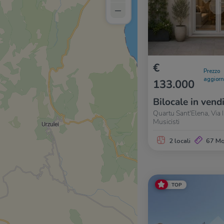
–
€
Prezzo
aggior
133.000
Bilocale in vend
Quartu Sant'Elena, Via 
Musicisti
2 locali
67 M
TOP