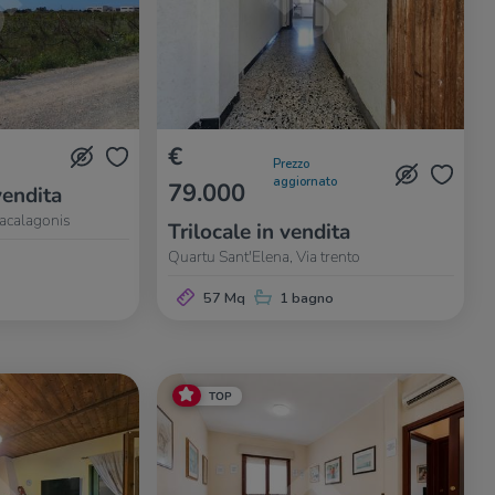
€
Prezzo
aggiornato
79.000
vendita
acalagonis
Trilocale in vendita
Quartu Sant'Elena, Via trento
57 Mq
1 bagno
TOP