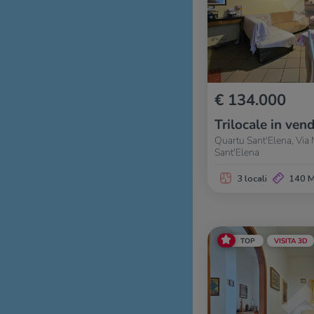
€ 134.000
Trilocale in vend
Quartu Sant'Elena, Via 
Sant'Elena
3 locali
140 
TOP
VISITA 3D