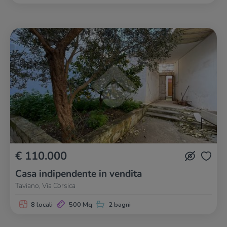
€ 110.000
Casa indipendente in vendita
Taviano, Via Corsica
8 locali
500 Mq
2 bagni