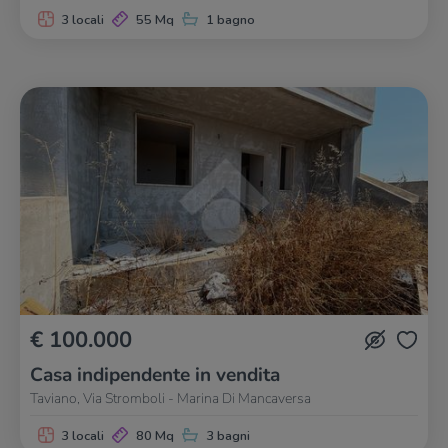
3 locali
55 Mq
1 bagno
€ 100.000
Casa indipendente in vendita
Taviano, Via Stromboli - Marina Di Mancaversa
3 locali
80 Mq
3 bagni