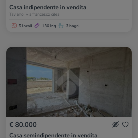
Casa indipendente in vendita
Taviano, Via francesco cilea
5 locali
130 Mq
3 bagni
€ 80.000
Casa semindipendente in vendita