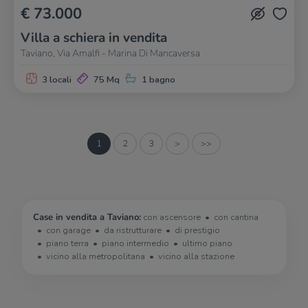
€ 73.000
Villa a schiera in vendita
Taviano, Via Amalfi - Marina Di Mancaversa
3 locali
75 Mq
1 bagno
1
2
3
>
>>
Case in vendita a Taviano:
con ascensore
con cantina
con garage
da ristrutturare
di prestigio
piano terra
piano intermedio
ultimo piano
vicino alla metropolitana
vicino alla stazione