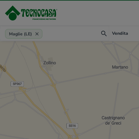
Provincia, comune, zona, riferimento
Vendita
Maglie (LE)