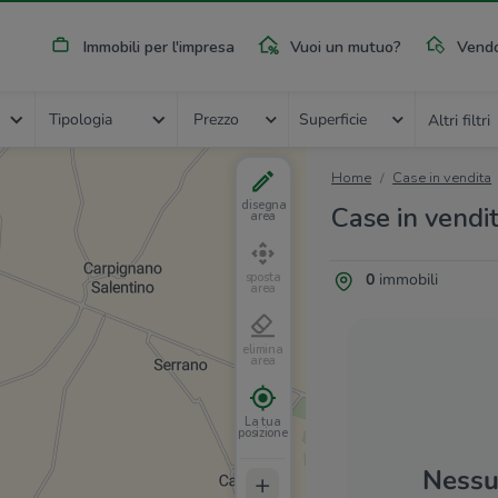
Immobili per l'impresa
Vuoi un mutuo?
Vendo
Tipologia
Prezzo
Superficie
Altri filtri
Home
Case in vendita
disegna
Case in vendit
area
0
immobili
sposta
area
elimina
area
La tua
posizione
Nessun
+