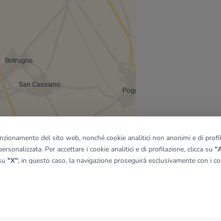
funzionamento del sito web, nonché cookie analitici non anonimi e di profila
ersonalizzata. Per accettare i cookie analitici e di profilazione, clicca su
"A
 su
"X"
; in questo caso, la navigazione proseguirà esclusivamente con i coo
quadro
© OpenMapTiles
|
© OpenStreetMap contributors