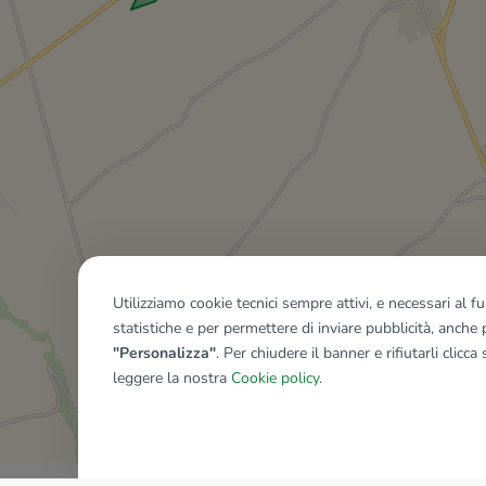
Utilizziamo cookie tecnici sempre attivi, e necessari al 
statistiche e per permettere di inviare pubblicità, anche p
"Personalizza"
. Per chiudere il banner e rifiutarli clicca
leggere la nostra
Cookie policy
.
Mostra tutti gli immobili del ri