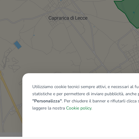
Utilizziamo cookie tecnici sempre attivi, e necessari al 
statistiche e per permettere di inviare pubblicità, anche p
"Personalizza"
. Per chiudere il banner e rifiutarli clicca
leggere la nostra
Cookie policy
.
Mostra tutti gli immobili del ri