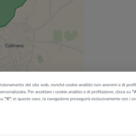
funzionamento del sito web, nonché cookie analitici non anonimi e di profila
ersonalizzata. Per accettare i cookie analitici e di profilazione, clicca su
"A
 su
"X"
; in questo caso, la navigazione proseguirà esclusivamente con i coo
quadro
© OpenMapTiles
|
© OpenStreetMap contributors