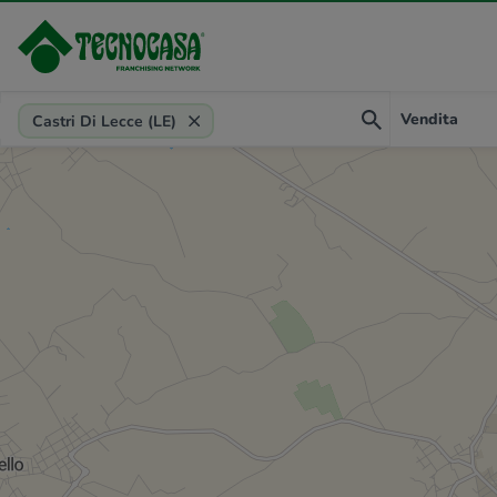
Provincia, comune, zona, riferimento
Vendita
Castri Di Lecce (LE)