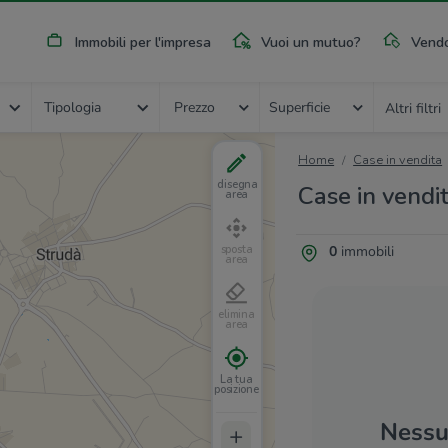
Immobili per l'impresa
Vuoi un mutuo?
Vendo
Tipologia
Prezzo
Superficie
Altri filtri
Home
Case in vendita
disegna
Case in vendit
area
0
immobili
sposta
area
elimina
area
La tua
posizione
Nessun
+