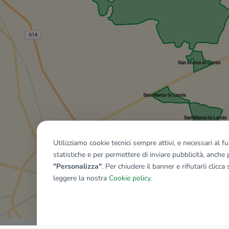
Utilizziamo cookie tecnici sempre attivi, e necessari al 
statistiche e per permettere di inviare pubblicità, anche p
"Personalizza"
. Per chiudere il banner e rifiutarli clicca
leggere la nostra
Cookie policy
.
Mostra tutti gli immobili del ri