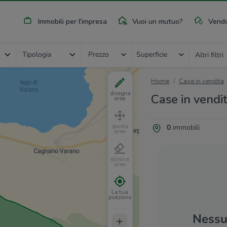
Immobili per l'impresa
Vuoi un mutuo?
Vendo
Tipologia
Prezzo
Superficie
Altri filtri
Home
Case in vendita
disegna
Case in vendi
area
0
immobili
sposta
area
elimina
area
La tua
posizione
Nessun
+