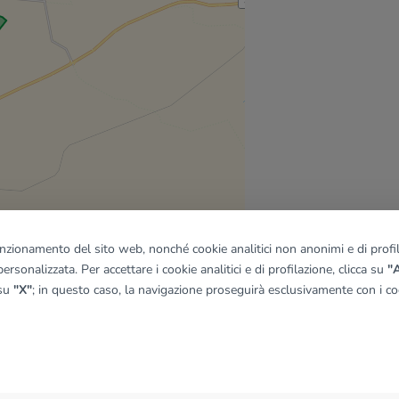
funzionamento del sito web, nonché cookie analitici non anonimi e di profila
ersonalizzata. Per accettare i cookie analitici e di profilazione, clicca su
"A
 su
"X"
; in questo caso, la navigazione proseguirà esclusivamente con i coo
quadro
© OpenMapTiles
|
© OpenStreetMap contributors