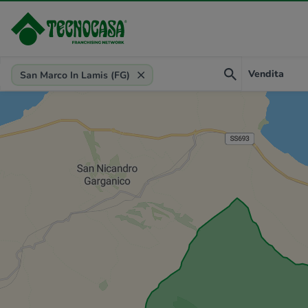
Provincia, comune, zona, riferimento
Vendita
San Marco In Lamis (FG)