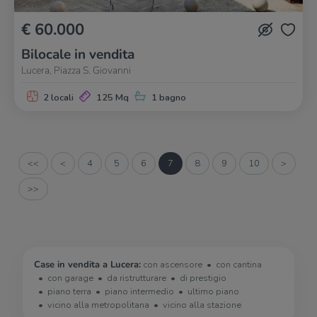
€ 60.000
Bilocale in vendita
Lucera, Piazza S. Giovanni
2 locali
125 Mq
1 bagno
<<
<
4
5
6
7
8
9
10
>
>>
Case in vendita a Lucera:
con ascensore
con cantina
con garage
da ristrutturare
di prestigio
piano terra
piano intermedio
ultimo piano
vicino alla metropolitana
vicino alla stazione