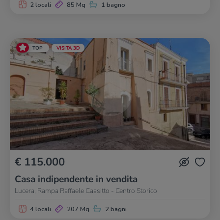
2 locali
85 Mq
1 bagno
TOP
VISITA 3D
€ 115.000
Casa indipendente in vendita
Lucera, Rampa Raffaele Cassitto - Centro Storico
4 locali
207 Mq
2 bagni