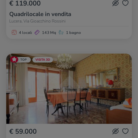
€ 119.000
Quadrilocale in vendita
Lucera, Via Gioacchino Rossini
4 locali
143 Mq
1 bagno
TOP
VISITA 3D
€ 59.000