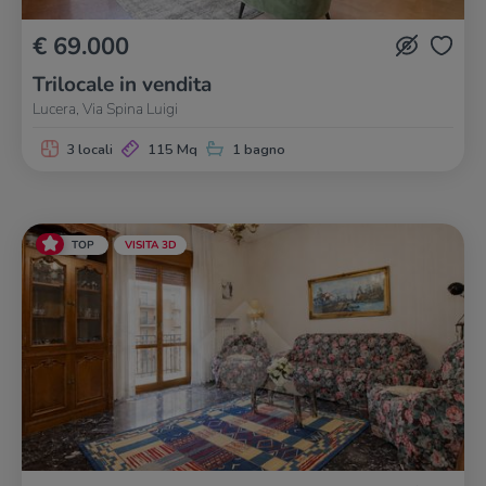
€ 69.000
Trilocale in vendita
Lucera, Via Spina Luigi
3 locali
115 Mq
1 bagno
TOP
VISITA 3D