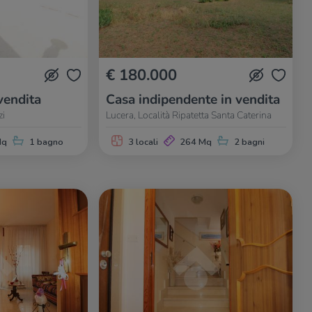
€ 180.000
vendita
Casa indipendente in vendita
zi
Lucera, Località Ripatetta Santa Caterina
Mq
1 bagno
3 locali
264 Mq
2 bagni