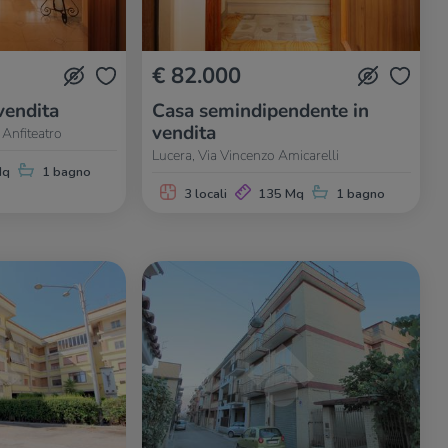
€ 82.000
vendita
Casa semindipendente in
vendita
 Anfiteatro
Lucera, Via Vincenzo Amicarelli
Mq
1 bagno
3 locali
135 Mq
1 bagno