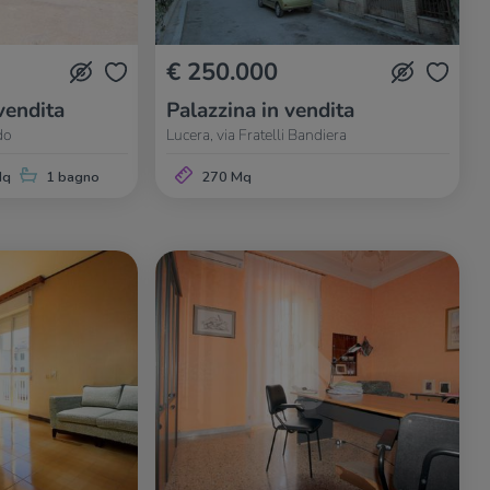
€ 250.000
vendita
Palazzina in vendita
do
Lucera, via Fratelli Bandiera
Mq
1 bagno
270 Mq