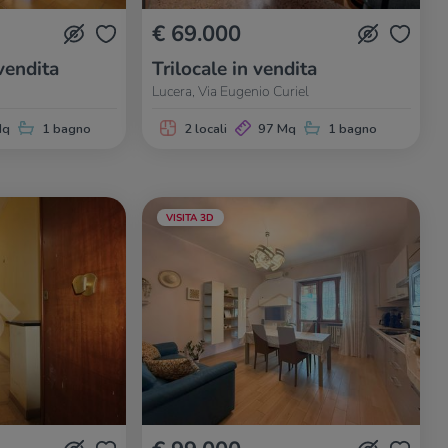
€ 69.000
vendita
Trilocale in vendita
Lucera, Via Eugenio Curiel
Mq
1 bagno
2 locali
97 Mq
1 bagno
VISITA 3D