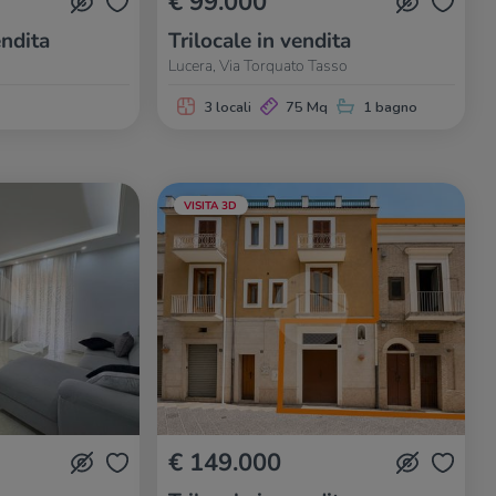
€ 99.000
endita
Trilocale in vendita
Lucera, Via Torquato Tasso
3 locali
75 Mq
1 bagno
VISITA 3D
€ 149.000