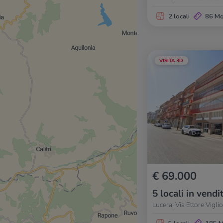
2 locali
86 M
VISITA 3D
€ 69.000
5 locali in vendi
Lucera, Via Ettore Vigli