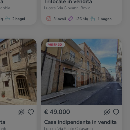
ta
Trilocale in vendita
Robbia
Lucera, Via Giovanni Bovio
Mq
2 bagni
3 locali
136 Mq
1 bagno
VISITA 3D
€ 49.000
ita
Casa indipendente in vendita
santo
Lucera, Via Paolo Colasanto