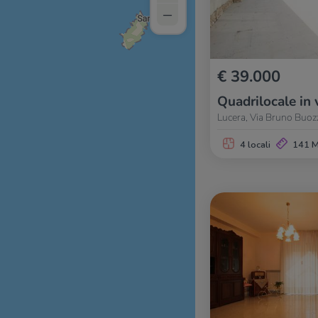
–
€ 39.000
Quadrilocale in 
Lucera, Via Bruno Buoz
4 locali
141 