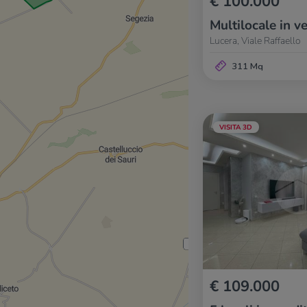
€ 100.000
Multilocale in v
Lucera, Viale Raffaello
311 Mq
VISITA 3D
€ 109.000