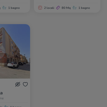
q
1 bagno
2 locali
80 Mq
1 bagno
ta
one