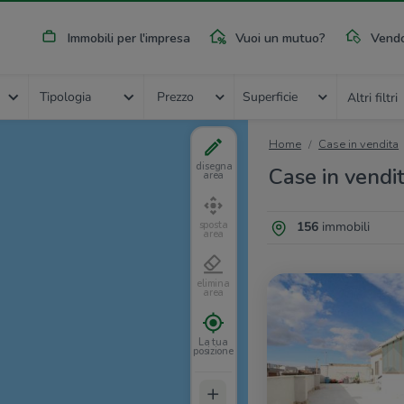
Immobili per l'impresa
Vuoi un mutuo?
Vendo
Tipologia
Prezzo
Superficie
Altri filtri
Home
Case in vendita
disegna
Case in vendit
area
156
immobili
sposta
area
elimina
area
La tua
posizione
+