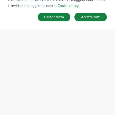
ti invitiamo a leggere la nostra
Cookie policy
.
Personalizza
Accetta tutti
MAPPA
SALVA RICERCA
Ricerche
Preferiti
Nascosti
Accedi
Sede Nazionale
tecnorete.it
kiron.it
AZIENDA
La storia del Gruppo
I nostri brand
Struttura del Gruppo
Il gruppo nel mondo
Lavora con noi
Bilancio di sostenibilità