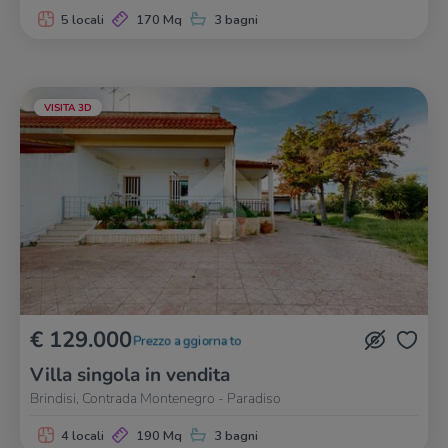
5 locali
170 Mq
3 bagni
VISITA 3D
€ 129.000
Prezzo aggiornato
Villa singola in vendita
Brindisi, Contrada Montenegro - Paradiso
4 locali
190 Mq
3 bagni