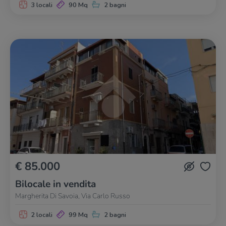
3 locali
90 Mq
2 bagni
€ 85.000
Bilocale in vendita
Margherita Di Savoia, Via Carlo Russo
2 locali
99 Mq
2 bagni