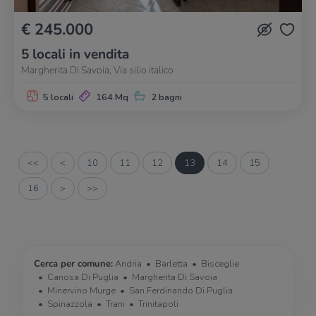
€ 245.000
5 locali in vendita
Margherita Di Savoia, Via silio italico
5 locali
164 Mq
2 bagni
<<
<
10
11
12
13
14
15
16
>
>>
Cerca per comune:
Andria
Barletta
Bisceglie
Canosa Di Puglia
Margherita Di Savoia
Minervino Murge
San Ferdinando Di Puglia
Spinazzola
Trani
Trinitapoli