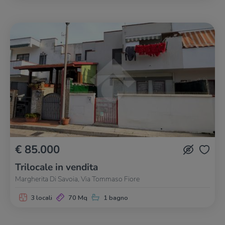
€ 85.000
Trilocale in vendita
Margherita Di Savoia, Via Tommaso Fiore
3 locali
70 Mq
1 bagno