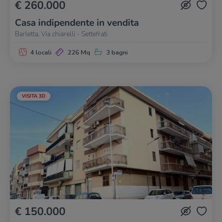
€ 260.000
Casa indipendente in vendita
Barletta, Via chiarelli - Settefrati
4 locali
226 Mq
3 bagni
VISITA 3D
€ 150.000