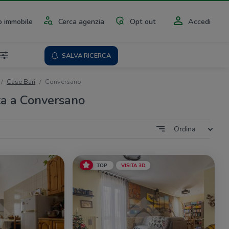
 immobile
Cerca agenzia
Opt out
Accedi
SALVA RICERCA
Case Bari
Conversano
ta a Conversano
Ordina
TOP
VISITA 3D