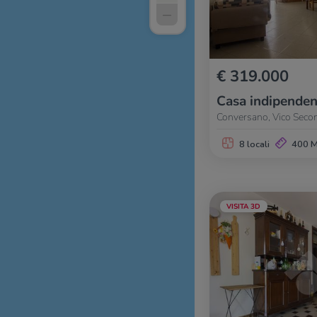
–
€ 319.000
Casa indipenden
Conversano, Vico Secon
8 locali
400 
VISITA 3D