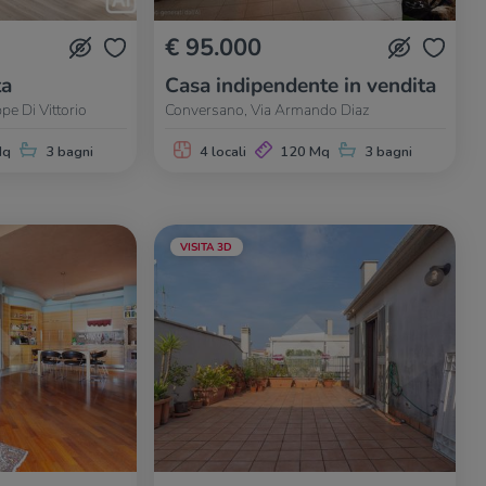
€ 95.000
ta
Casa indipendente in vendita
e Di Vittorio
Conversano, Via Armando Diaz
Mq
3 bagni
4 locali
120 Mq
3 bagni
VISITA 3D