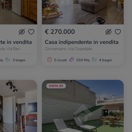
€ 270.000
te in vendita
Casa indipendente in vendita
do Via Bari
Conversano, Via Ospedale
Mq
3 bagni
5 locali
150 Mq
4 bagni
VISITA 3D