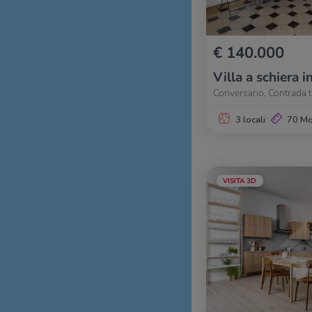
€ 140.000
Villa a schiera i
Conversano, Contrada tr
3 locali
70 M
VISITA 3D