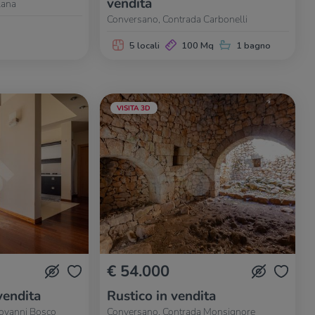
vendita
lana
Conversano, Contrada Carbonelli
5 locali
100 Mq
1 bagno
VISITA 3D
€ 54.000
vendita
Rustico in vendita
iovanni Bosco
Conversano, Contrada Monsignore