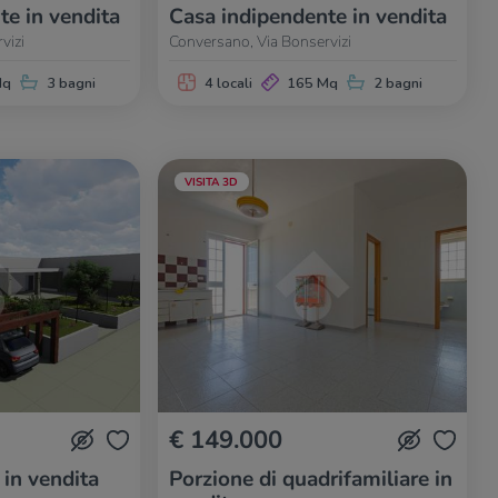
te in vendita
Casa indipendente in vendita
vizi
Conversano, Via Bonservizi
Mq
3 bagni
4 locali
165 Mq
2 bagni
VISITA 3D
€ 149.000
 in vendita
Porzione di quadrifamiliare in