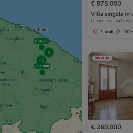
€ 875.000
Villa singola in 
Conversano, Via Giuse
8 locali
430 
VISITA 3D
€ 269.000