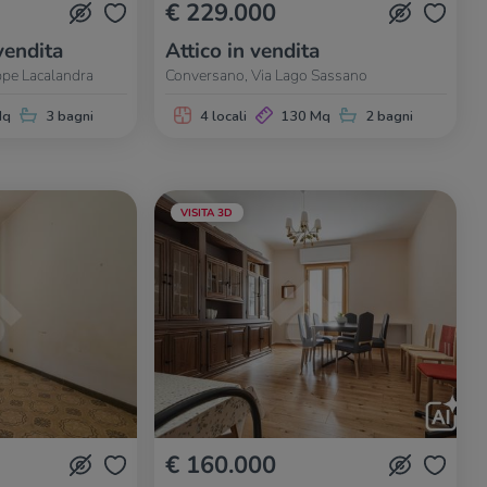
€ 229.000
vendita
Attico in vendita
ppe Lacalandra
Conversano, Via Lago Sassano
Mq
3 bagni
4 locali
130 Mq
2 bagni
VISITA 3D
€ 160.000