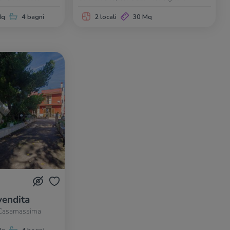
Mq
4 bagni
2 locali
30 Mq
vendita
 Casamassima