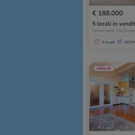
€ 188.000
5 locali in vendi
Conversano, Via Giusepp
5 locali
160 
VISITA 3D