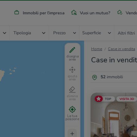
Immobili per l'impresa
Vuoi un mutuo?
Vendo
Tipologia
Prezzo
Superficie
Altri filtri
Home
Case in vendita
disegna
Case in vendi
area
52
immobili
sposta
area
elimina
TOP
VISITA 3D
area
La tua
posizione
+