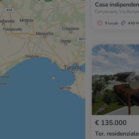
Casa indipenden
Conversano, Via Bonser
9 locali
440 
€ 135.000
Ter. residenziale