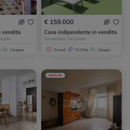
€ 159.000
n vendita
Casa indipendente in vendita
e pile
Conversano, Via Quarto
q
1 bagno
3 locali
112 Mq
2 bagni
VISITA 3D