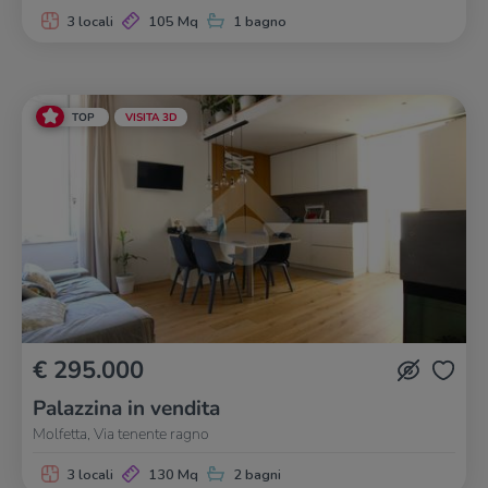
3 locali
105 Mq
1 bagno
TOP
VISITA 3D
€ 295.000
Palazzina in vendita
Molfetta, Via tenente ragno
3 locali
130 Mq
2 bagni