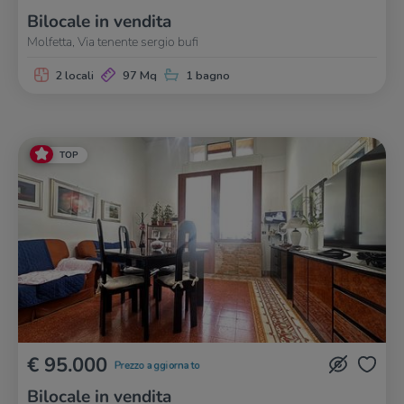
Bilocale in vendita
Molfetta, Via tenente sergio bufi
2 locali
97 Mq
1 bagno
TOP
€ 95.000
Prezzo aggiornato
Bilocale in vendita