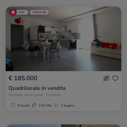
TOP
VISITA 3D
€ 185.000
Quadrilocale in vendita
Molfetta, Arco roma - Ponente
4 locali
115 Mq
1 bagno