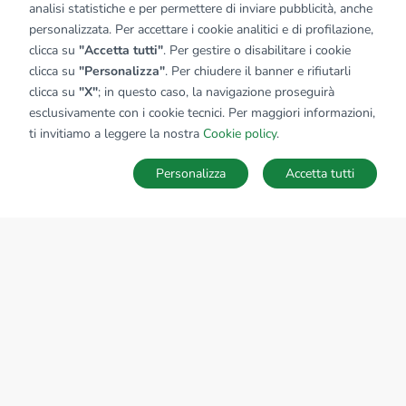
analisi statistiche e per permettere di inviare pubblicità, anche
personalizzata. Per accettare i cookie analitici e di profilazione,
clicca su
"Accetta tutti"
. Per gestire o disabilitare i cookie
clicca su
"Personalizza"
. Per chiudere il banner e rifiutarli
clicca su
"X"
; in questo caso, la navigazione proseguirà
esclusivamente con i cookie tecnici. Per maggiori informazioni,
ti invitiamo a leggere la nostra
Cookie policy
.
Personalizza
Accetta tutti
MAPPA
SALVA RICERCA
Ricerche
Preferiti
Nascosti
Accedi
Sede Nazionale
tecnorete.it
kiron.it
AZIENDA