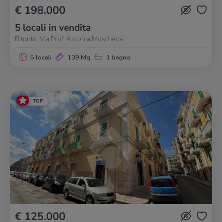
€ 198.000
5 locali in vendita
Bitonto, Via Prof. Antonia Moschetta
5 locali
139 Mq
1 bagno
TOP
€ 125.000