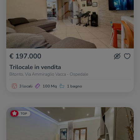
€ 197.000
Trilocale in vendita
Bitonto, Via Ammiraglio Vacca - Ospedale
3 locali
100 Mq
1 bagno
TOP