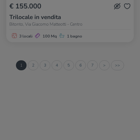
€ 155.000
Trilocale in vendita
Bitonto, Via Giacomo Matteotti - Centro
3 locali
100 Mq
1 bagno
1
2
3
4
5
6
7
>
>>