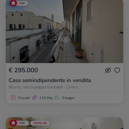
TOP
€ 295.000
Casa semindipendente in vendita
Bitonto, Via Giuseppe Garibaldi - Centro
3 locali
115 Mq
3 bagni
TOP
VISITA 3D