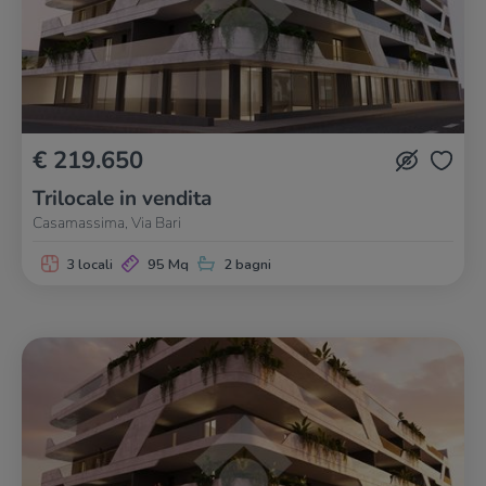
€ 219.650
Trilocale in vendita
Casamassima, Via Bari
3 locali
95 Mq
2 bagni