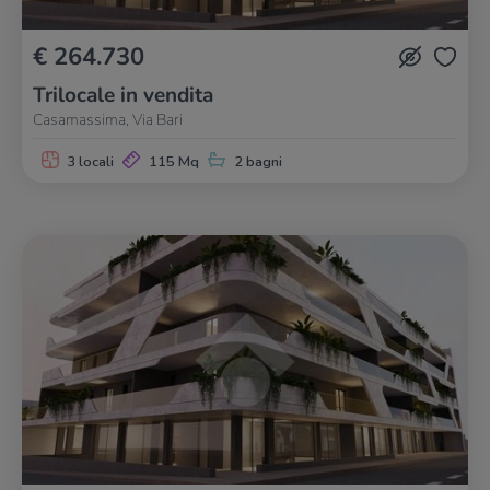
€ 264.730
Trilocale in vendita
Casamassima, Via Bari
3 locali
115 Mq
2 bagni