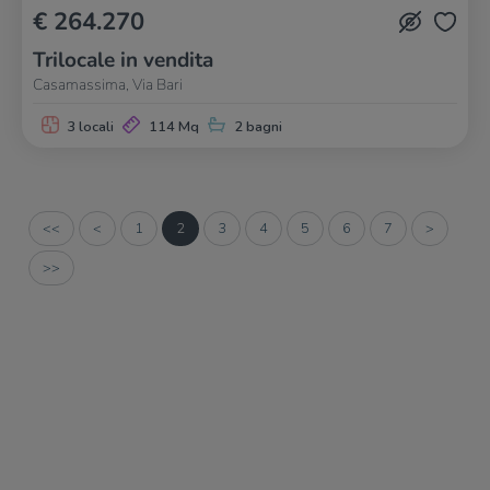
€ 264.270
Trilocale in vendita
Casamassima, Via Bari
3 locali
114 Mq
2 bagni
<<
<
1
2
3
4
5
6
7
>
>>