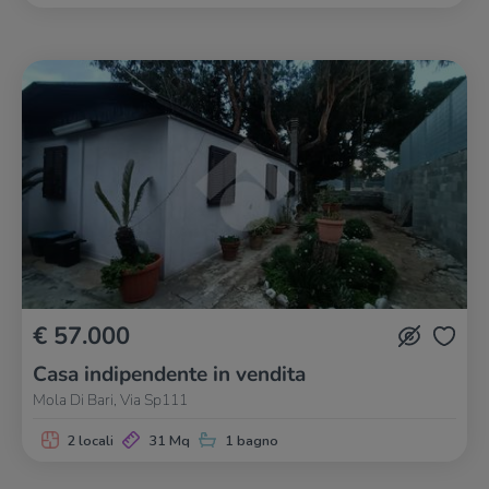
€ 57.000
Casa indipendente in vendita
Mola Di Bari, Via Sp111
2 locali
31 Mq
1 bagno