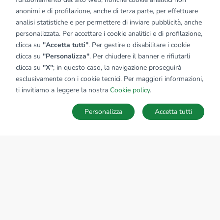
anonimi e di profilazione, anche di terza parte, per effettuare
analisi statistiche e per permettere di inviare pubblicità, anche
personalizzata. Per accettare i cookie analitici e di profilazione,
clicca su
"Accetta tutti"
. Per gestire o disabilitare i cookie
clicca su
"Personalizza"
. Per chiudere il banner e rifiutarli
clicca su
"X"
; in questo caso, la navigazione proseguirà
esclusivamente con i cookie tecnici. Per maggiori informazioni,
ti invitiamo a leggere la nostra
Cookie policy
.
Personalizza
Accetta tutti
MAPPA
SALVA RICERCA
Ricerche
Preferiti
Nascosti
Accedi
Sede Nazionale
tecnorete.it
kiron.it