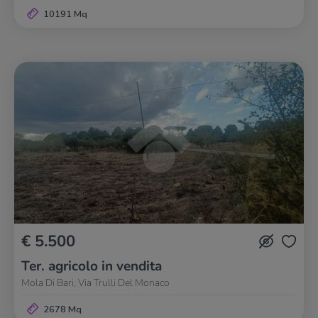
10191 Mq
€ 5.500
Ter. agricolo in vendita
Mola Di Bari, Via Trulli Del Monaco
2678 Mq