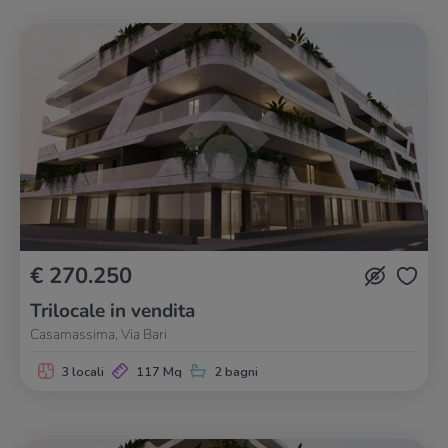
€ 270.250
Trilocale in vendita
Casamassima, Via Bari
3 locali
117 Mq
2 bagni