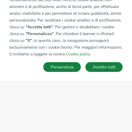
anonimi e di profilazione, anche di terza parte, per effettuare
analisi statistiche e per permettere di inviare pubblicità, anche
personalizzata. Per accettare i cookie analitici e di profilazione,
clicca su
"Accetta tutti"
. Per gestire o disabilitare i cookie
clicca su
"Personalizza"
. Per chiudere il banner e rifiutarli
clicca su
"X"
; in questo caso, la navigazione proseguirà
esclusivamente con i cookie tecnici. Per maggiori informazioni,
ti invitiamo a leggere la nostra
Cookie policy
.
Personalizza
Accetta tutti
MAPPA
SALVA RICERCA
Ricerche
Preferiti
Nascosti
Accedi
Sede Nazionale
tecnorete.it
kiron.it