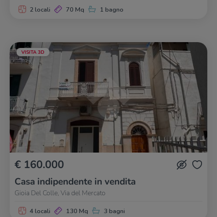
2 locali
70 Mq
1 bagno
VISITA 3D
€ 160.000
Casa indipendente in vendita
Gioia Del Colle, Via del Mercato
4 locali
130 Mq
3 bagni