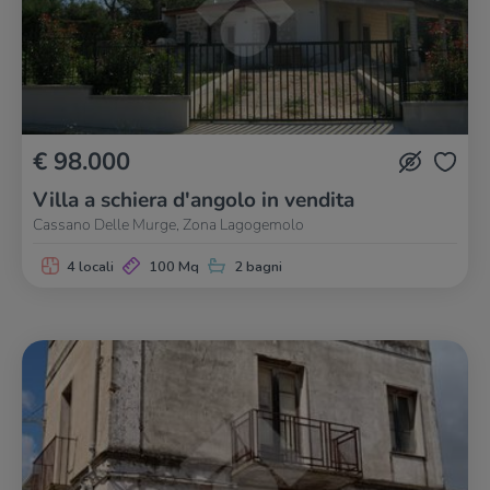
€ 98.000
Villa a schiera d'angolo in vendita
Cassano Delle Murge, Zona Lagogemolo
4 locali
100 Mq
2 bagni