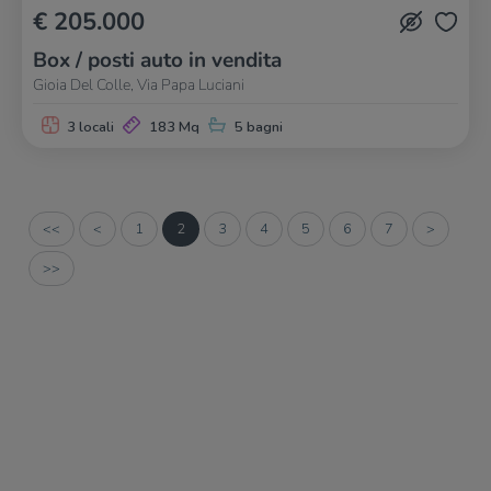
€ 205.000
Box / posti auto in vendita
Gioia Del Colle, Via Papa Luciani
3 locali
183 Mq
5 bagni
<<
<
1
2
3
4
5
6
7
>
>>