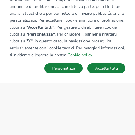
anonimi e di profilazione, anche di terza parte, per effettuare
analisi statistiche e per permettere di inviare pubblicità, anche
personalizzata. Per accettare i cookie analitici e di profilazione,
clicca su
"Accetta tutti"
. Per gestire o disabilitare i cookie
clicca su
"Personalizza"
. Per chiudere il banner e rifiutarli
clicca su
"X"
; in questo caso, la navigazione proseguirà
esclusivamente con i cookie tecnici. Per maggiori informazioni,
ti invitiamo a leggere la nostra
Cookie policy
.
Personalizza
Accetta tutti
MAPPA
SALVA RICERCA
Ricerche
Preferiti
Nascosti
Accedi
Sede Nazionale
tecnorete.it
kiron.it