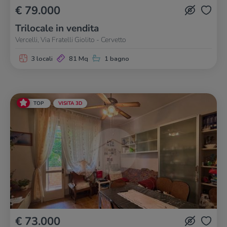
€ 79.000
Trilocale in vendita
Vercelli, Via Fratelli Giolito - Cervetto
3 locali
81 Mq
1 bagno
TOP
VISITA 3D
€ 73.000