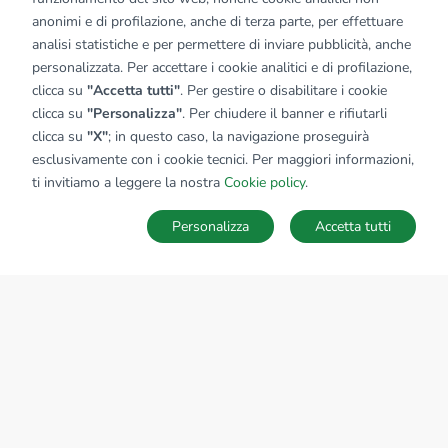
anonimi e di profilazione, anche di terza parte, per effettuare
analisi statistiche e per permettere di inviare pubblicità, anche
personalizzata. Per accettare i cookie analitici e di profilazione,
clicca su
"Accetta tutti"
. Per gestire o disabilitare i cookie
clicca su
"Personalizza"
. Per chiudere il banner e rifiutarli
clicca su
"X"
; in questo caso, la navigazione proseguirà
esclusivamente con i cookie tecnici. Per maggiori informazioni,
ti invitiamo a leggere la nostra
Cookie policy
.
Personalizza
Accetta tutti
MAPPA
SALVA RICERCA
Ricerche
Preferiti
Nascosti
Accedi
Sede Nazionale
tecnorete.it
kiron.it