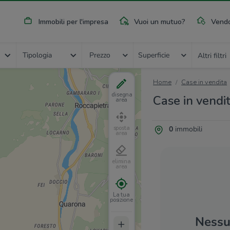
Immobili per l'impresa
Vuoi un mutuo?
Vendo
Tipologia
Prezzo
Superficie
Altri filtri
Home
Case in vendita
disegna
Case in vendit
area
0
immobili
sposta
area
elimina
area
La tua
posizione
Nessun
+