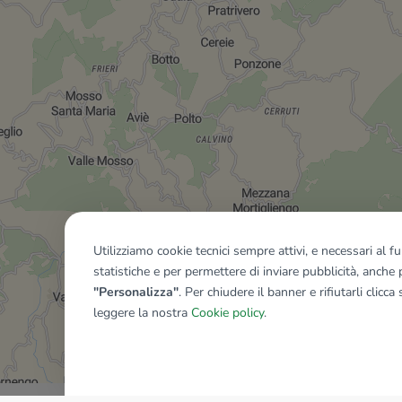
Utilizziamo cookie tecnici sempre attivi, e necessari al 
statistiche e per permettere di inviare pubblicità, anche p
"Personalizza"
. Per chiudere il banner e rifiutarli clicca
leggere la nostra
Cookie policy
.
Mostra tutti gli immobili del ri