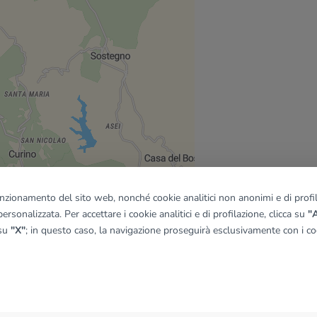
funzionamento del sito web, nonché cookie analitici non anonimi e di profila
ersonalizzata. Per accettare i cookie analitici e di profilazione, clicca su
"A
 su
"X"
; in questo caso, la navigazione proseguirà esclusivamente con i coo
quadro
© OpenMapTiles
|
© OpenStreetMap contributors