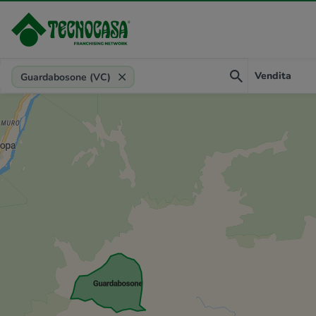
Provincia, comune, zona, riferimento
Vendita
Guardabosone (VC)