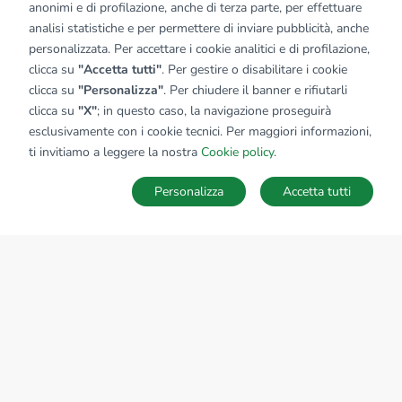
anonimi e di profilazione, anche di terza parte, per effettuare
analisi statistiche e per permettere di inviare pubblicità, anche
personalizzata. Per accettare i cookie analitici e di profilazione,
clicca su
"Accetta tutti"
. Per gestire o disabilitare i cookie
clicca su
"Personalizza"
. Per chiudere il banner e rifiutarli
clicca su
"X"
; in questo caso, la navigazione proseguirà
esclusivamente con i cookie tecnici. Per maggiori informazioni,
ti invitiamo a leggere la nostra
Cookie policy
.
Personalizza
Accetta tutti
MAPPA
SALVA RICERCA
Ricerche
Preferiti
Nascosti
Accedi
Sede Nazionale
tecnorete.it
kiron.it