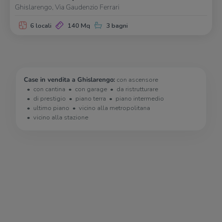
Ghislarengo, Via Gaudenzio Ferrari
6 locali
140 Mq
3 bagni
Case in vendita a Ghislarengo:
con ascensore
con cantina
con garage
da ristrutturare
di prestigio
piano terra
piano intermedio
ultimo piano
vicino alla metropolitana
vicino alla stazione