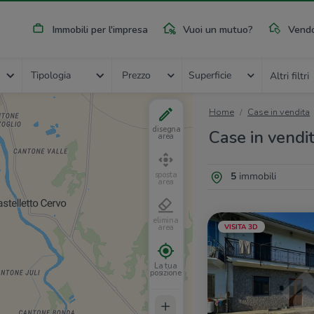
Immobili per l'impresa
Vuoi un mutuo?
Vendo
Tipologia
Prezzo
Superficie
Altri filtri
Home
Case in vendita
disegna
Case in vendita
area
5
immobili
sposta
area
elimina
VISITA 3D
area
La tua
posizione
+