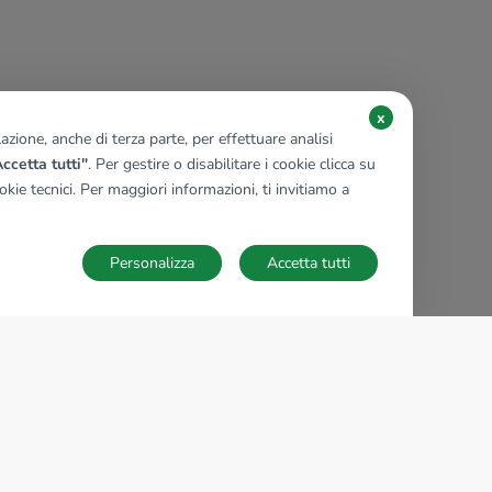
x
zione, anche di terza parte, per effettuare analisi
ccetta tutti"
. Per gestire o disabilitare i cookie clicca su
kie tecnici. Per maggiori informazioni, ti invitiamo a
Personalizza
Accetta tutti
TECNOCASA NEL MONDO
,
,
,
,
,
,
,
Italia
Spagna
Ungheria
Messico
Polonia
Francia
Germania
,
,
Tunisia
Thailandia
Repubblica di San Marino
Impostazioni Cookies