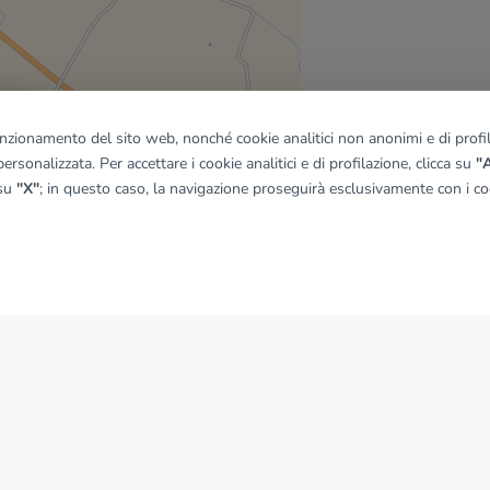
quadro
funzionamento del sito web, nonché cookie analitici non anonimi e di profila
ersonalizzata. Per accettare i cookie analitici e di profilazione, clicca su
"A
 su
"X"
; in questo caso, la navigazione proseguirà esclusivamente con i coo
© OpenMapTiles
|
© OpenStreetMap contributors
NEWS
News dal Gruppo Tecnocasa