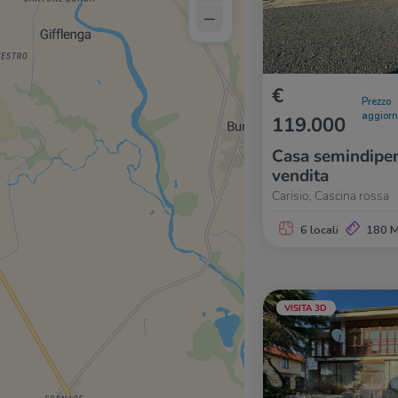
–
€
Prezzo
aggior
119.000
Casa semindipen
vendita
Carisio, Cascina rossa
6 locali
180 
VISITA 3D