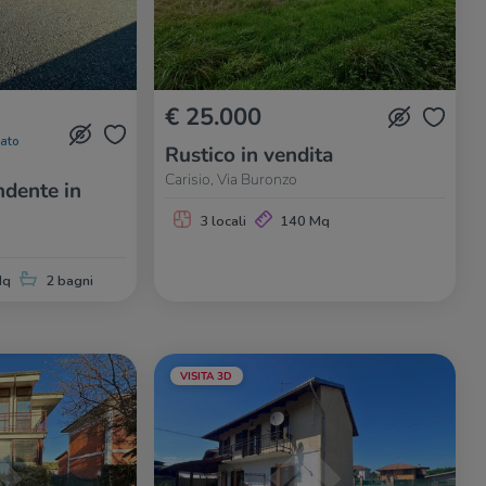
€ 25.000
nato
Rustico in vendita
Carisio, Via Buronzo
dente in
3 locali
140 Mq
Mq
2 bagni
VISITA 3D