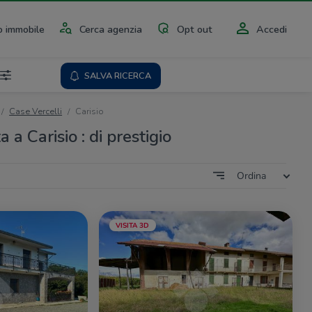
 immobile
Cerca agenzia
Opt out
Accedi
SALVA RICERCA
Case Vercelli
Carisio
 a Carisio : di prestigio
Ordina
VISITA 3D