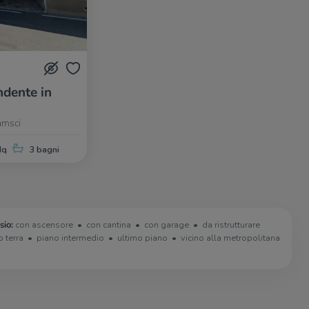
dente in
amsci
Mq
3 bagni
sio:
con ascensore
con cantina
con garage
da ristrutturare
o terra
piano intermedio
ultimo piano
vicino alla metropolitana