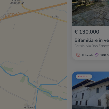
€ 130.000
Bifamiliare in v
Carisio, Via Don Zanett
8 locali
200 
VISITA 3D