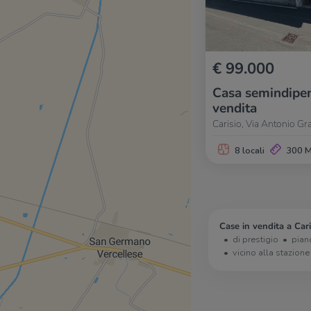
€ 99.000
Casa semindipen
vendita
Carisio, Via Antonio Gr
8 locali
300 
Case in vendita a Cari
di prestigio
pian
vicino alla stazione