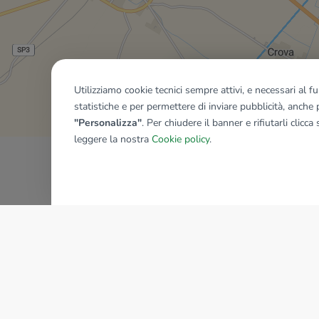
Mostra tutti gli immobili del ri
Utilizziamo cookie tecnici sempre attivi, e necessari al 
statistiche e per permettere di inviare pubblicità, anche p
"Personalizza"
. Per chiudere il banner e rifiutarli clicca
leggere la nostra
Cookie policy
.
AZIENDA
La storia del Gruppo
I nostri brand
Struttura del Gruppo
Il gruppo nel mondo
Lavora con noi