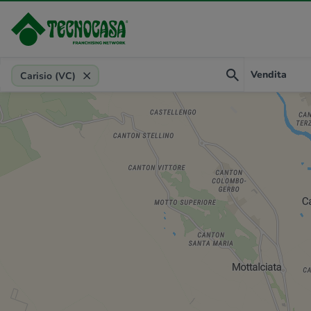
Provincia, comune, zona, riferimento
Vendita
Carisio (VC)