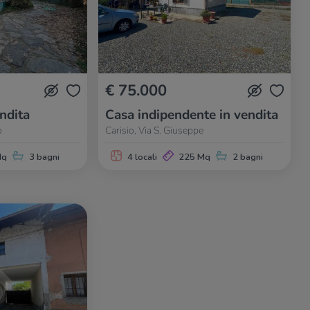
€ 75.000
endita
Casa indipendente in vendita
o
Carisio, Via S. Giuseppe
Mq
3 bagni
4 locali
225 Mq
2 bagni