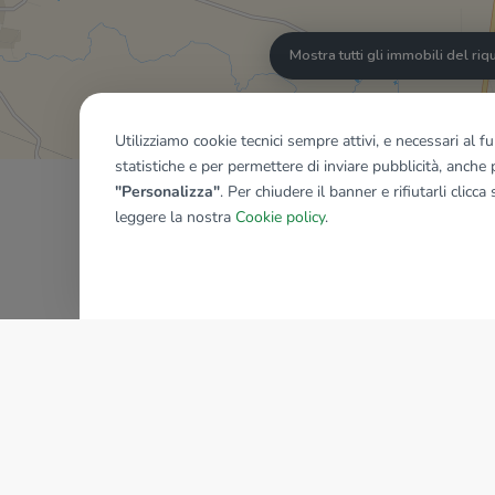
Mostra tutti gli immobili del ri
Utilizziamo cookie tecnici sempre attivi, e necessari al 
statistiche e per permettere di inviare pubblicità, anche p
"Personalizza"
. Per chiudere il banner e rifiutarli clicca
leggere la nostra
Cookie policy
.
AZIENDA
La storia del Gruppo
I nostri brand
Struttura del Gruppo
Il gruppo nel mondo
Lavora con noi