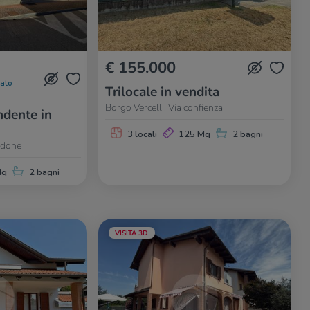
€ 155.000
nato
Trilocale in vendita
Borgo Vercelli, Via confienza
dente in
3 locali
125 Mq
2 bagni
aldone
Mq
2 bagni
VISITA 3D