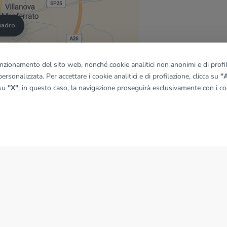
quadro
funzionamento del sito web, nonché cookie analitici non anonimi e di profila
© OpenMapTiles
|
© OpenStreetMap contributors
ersonalizzata. Per accettare i cookie analitici e di profilazione, clicca su
"A
 su
"X"
; in questo caso, la navigazione proseguirà esclusivamente con i coo
NEWS
News dal Gruppo Tecnocasa