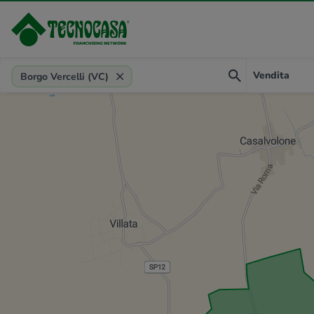
Provincia, comune, zona, riferimento
Vendita
Borgo Vercelli (VC)