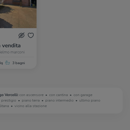
n vendita
lielmo marconi
Mq
3 bagni
o Vercelli:
con ascensore
con cantina
con garage
i prestigio
piano terra
piano intermedio
ultimo piano
litana
vicino alla stazione