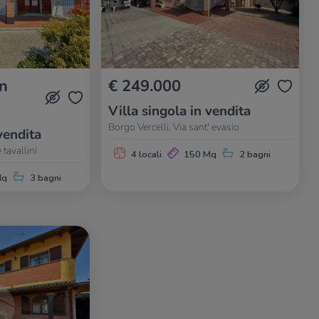
in
€ 249.000
Villa singola in vendita
Borgo Vercelli, Via sant' evasio
vendita
 tavallini
4 locali
150 Mq
2 bagni
Mq
3 bagni