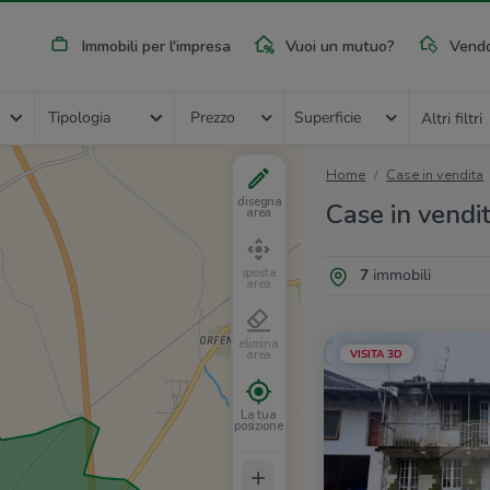
Immobili per l'impresa
Vuoi un mutuo?
Vendo
Tipologia
Prezzo
Superficie
Altri filtri
Home
Case in vendita
disegna
Case in vendit
area
7
immobili
sposta
area
elimina
VISITA 3D
area
La tua
posizione
+