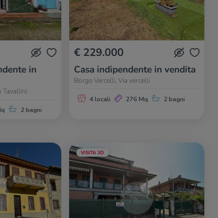
€ 229.000
dente in
Casa indipendente in vendita
Borgo Vercelli, Via vercelli
 Tavallini
4 locali
276 Mq
2 bagni
Mq
2 bagni
VISITA 3D