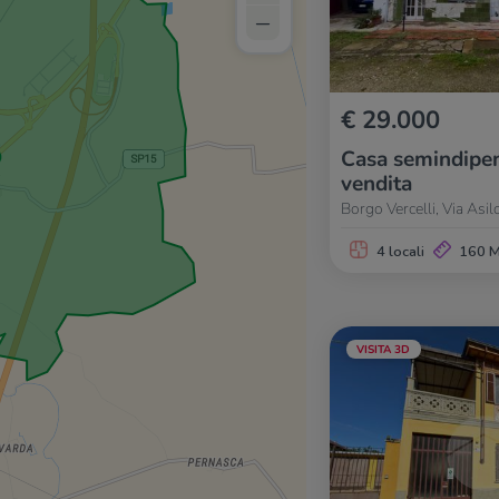
–
€ 29.000
Casa semindipen
vendita
Borgo Vercelli, Via Asilo
4 locali
160 
VISITA 3D