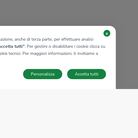
x
zione, anche di terza parte, per effettuare analisi
ccetta tutti"
. Per gestire o disabilitare i cookie clicca su
kie tecnici. Per maggiori informazioni, ti invitiamo a
Personalizza
Accetta tutti
TECNOCASA NEL MONDO
,
,
,
,
,
,
,
Italia
Spagna
Ungheria
Messico
Polonia
Francia
Germania
,
,
Tunisia
Thailandia
Repubblica di San Marino
Impostazioni Cookies