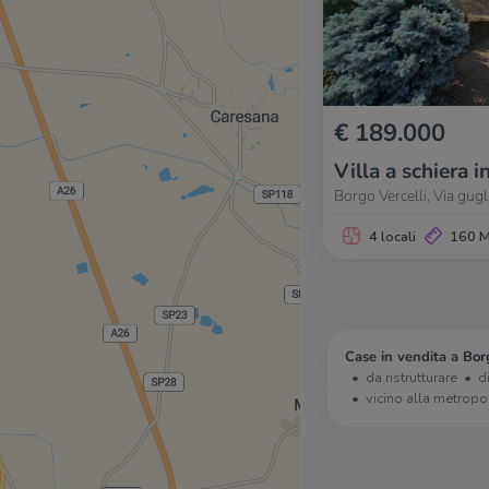
€ 189.000
Villa a schiera i
Borgo Vercelli, Via gug
4 locali
160 
Case in vendita a Borg
da ristrutturare
d
vicino alla metropo