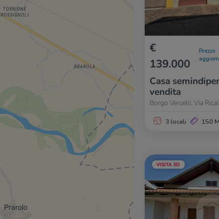
€
Prezzo
aggior
139.000
Casa semindipen
vendita
Borgo Vercelli, Via Ric
3 locali
150 
VISITA 3D