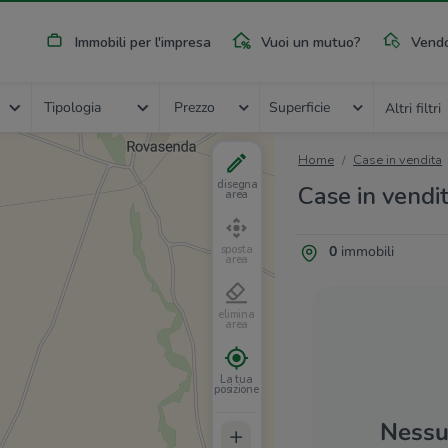
Immobili per l'impresa
Vuoi un mutuo?
Vendo
Tipologia
Prezzo
Superficie
Altri filtri
Home
Case in vendita
disegna
Case in vendi
area
0
immobili
sposta
area
elimina
area
La tua
posizione
Nessun
+