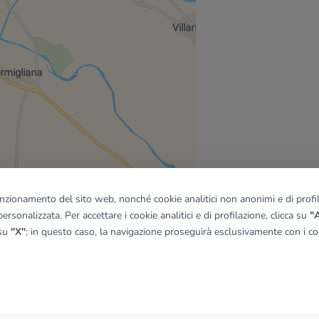
funzionamento del sito web, nonché cookie analitici non anonimi e di profila
ersonalizzata. Per accettare i cookie analitici e di profilazione, clicca su
"A
 su
"X"
; in questo caso, la navigazione proseguirà esclusivamente con i coo
quadro
© OpenMapTiles
|
© OpenStreetMap contributors