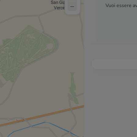
–
Vuoi essere av