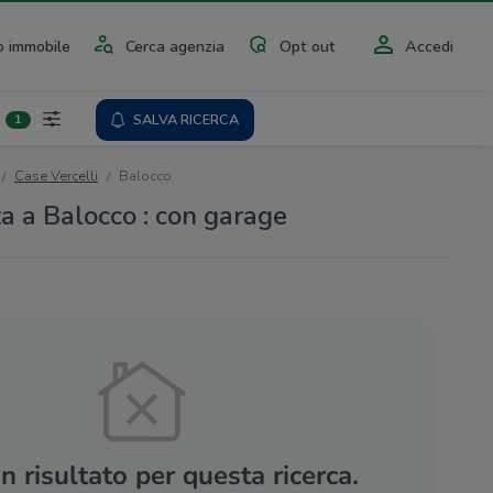
 immobile
Cerca agenzia
Opt out
Accedi
SALVA RICERCA
1
Case Vercelli
Balocco
ta a Balocco : con garage
 risultato per questa ricerca.