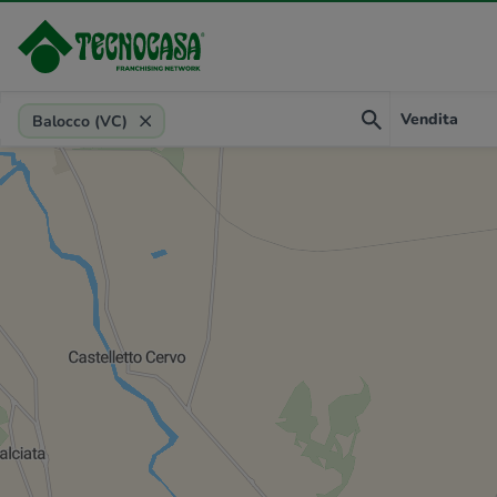
Provincia, comune, zona, riferimento
Vendita
Balocco (VC)