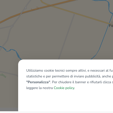
Utilizziamo cookie tecnici sempre attivi, e necessari al 
statistiche e per permettere di inviare pubblicità, anche p
"Personalizza"
. Per chiudere il banner e rifiutarli clicca
leggere la nostra
Cookie policy
.
Mostra tutti gli immobili del ri