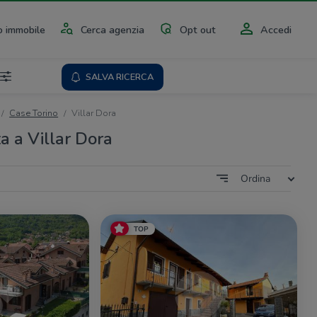
 immobile
Cerca agenzia
Opt out
Accedi
SALVA RICERCA
Case Torino
Villar Dora
a a Villar Dora
Ordina
TOP