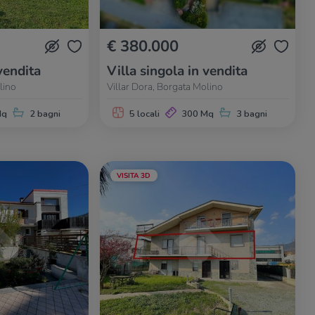
€ 380.000
vendita
Villa singola in vendita
lino
Villar Dora, Borgata Molino
Mq
2 bagni
5 locali
300 Mq
3 bagni
VISITA 3D