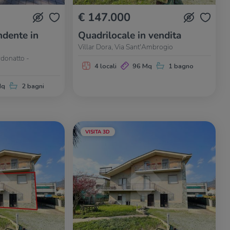
€ 147.000
dente in
Quadrilocale in vendita
Villar Dora, Via Sant'Ambrogio
rdonatto -
4 locali
96 Mq
1 bagno
Mq
2 bagni
VISITA 3D