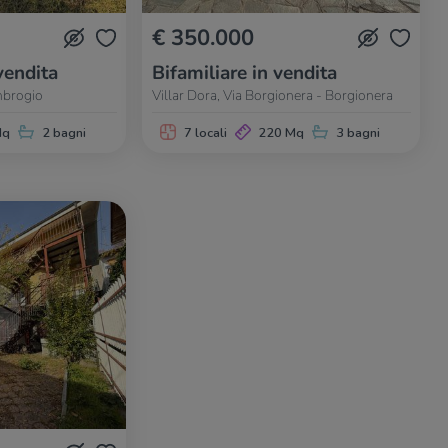
€ 350.000
vendita
Bifamiliare in vendita
mbrogio
Villar Dora, Via Borgionera - Borgionera
Mq
2 bagni
7 locali
220 Mq
3 bagni