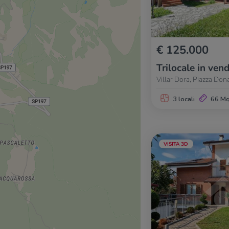
€ 125.000
Trilocale in vend
Villar Dora, Piazza Don
3 locali
66 M
VISITA 3D