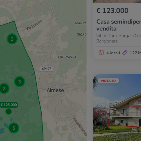
€ 123.000
Casa semindipen
vendita
Villar Dora, Borgata Co
Borgionera
4 locali
122 
VISITA 3D