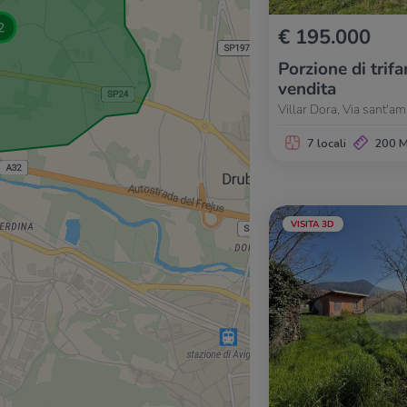
€ 195.000
Porzione di trifa
vendita
Villar Dora, Via sant'a
7 locali
200 
VISITA 3D