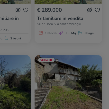
€ 289.000
miliare in
Trifamiliare in vendita
Villar Dora, Via sant'ambrogio
mbrogio
10 locali
350 Mq
3 bagni
Mq
2 bagni
VISITA 3D