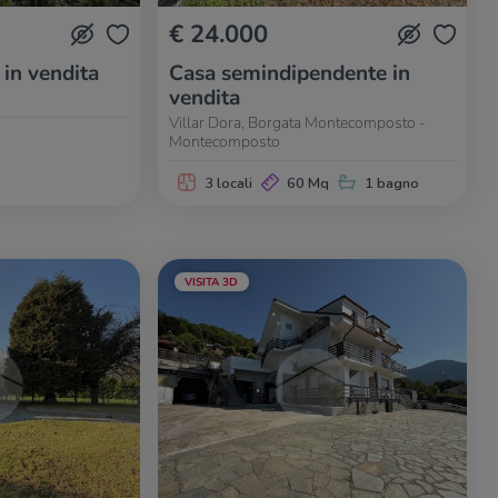
€ 24.000
 in vendita
Casa semindipendente in
vendita
Villar Dora, Borgata Montecomposto -
Montecomposto
3 locali
60 Mq
1 bagno
VISITA 3D