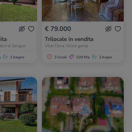
€ 79.000
ita
Trilocale in vendita
atori di Sangue
Villar Dora, Vicolo genta
q
1 bagno
3 locali
109 Mq
2 bagni