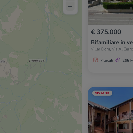
–
€ 375.000
Bifamiliare in v
Villar Dora, Via Al Cerr
7 locali
265 
VISITA 3D