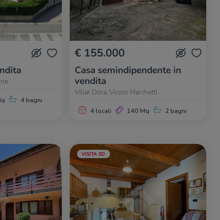
€ 155.000
endita
Casa semindipendente in
vendita
one
Villar Dora, Vicolo Marchetti
Mq
4 bagni
4 locali
140 Mq
2 bagni
VISITA 3D