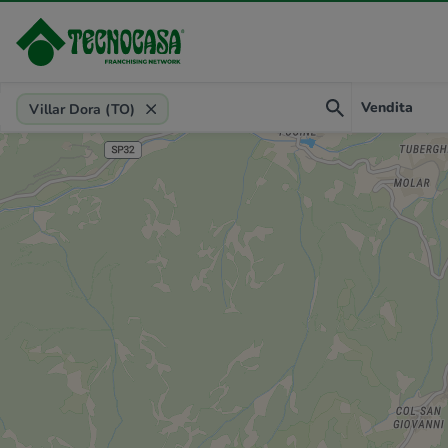
Provincia, comune, zona, riferimento
Vendita
Villar Dora (TO)