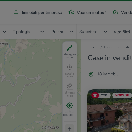
Immobili per l'impresa
Vuoi un mutuo?
Vendo
Tipologia
Prezzo
Superficie
Altri filtri
Home
Case in vendita
disegna
Case in vendit
area
18
immobili
sposta
area
elimina
TOP
VISITA 3D
area
La tua
posizione
+