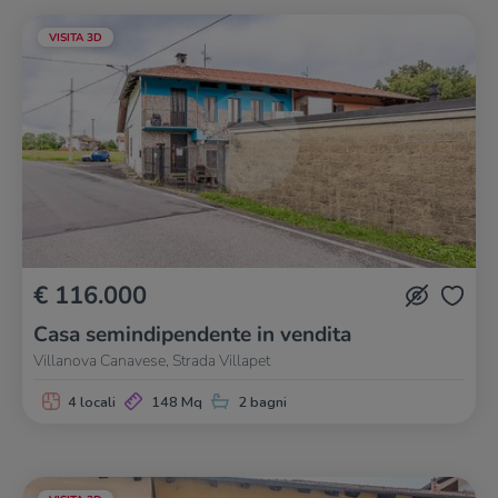
VISITA 3D
€ 116.000
Casa semindipendente in vendita
Villanova Canavese, Strada Villapet
4 locali
148 Mq
2 bagni