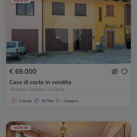
VISITA 3D
€ 69.000
Casa di corte in vendita
Villanova Canavese, Via Stura
2 locali
95 Mq
1 bagno
VISITA 3D