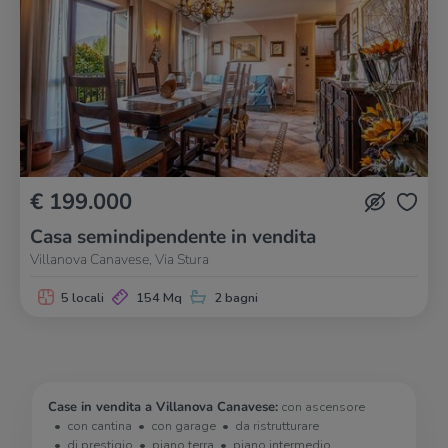
€ 199.000
Casa semindipendente in vendita
Villanova Canavese, Via Stura
5 locali
154 Mq
2 bagni
Case in vendita a Villanova Canavese:
con ascensore
con cantina
con garage
da ristrutturare
di prestigio
piano terra
piano intermedio