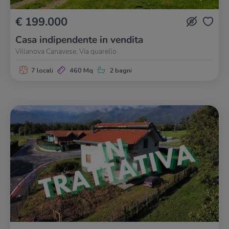
€ 199.000
Casa indipendente in vendita
Villanova Canavese, Via quarello
7 locali
460 Mq
2 bagni