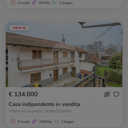
3 locali
94 Mq
1 bagno
VISITA 3D
€ 134.000
Casa indipendente in vendita
Villanova Canavese, Strada Quarello
7 locali
168 Mq
2 bagni