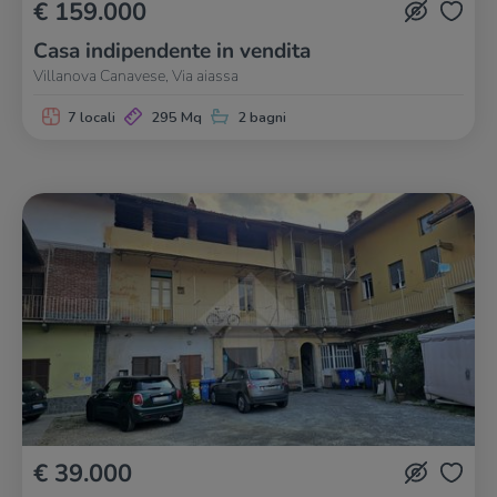
€ 159.000
Casa indipendente in vendita
Villanova Canavese, Via aiassa
7 locali
295 Mq
2 bagni
€ 39.000