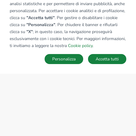
analisi statistiche e per permettere di inviare pubblicità, anche
personalizzata. Per accettare i cookie analitici e di profilazione,
clicca su
"Accetta tutti"
. Per gestire o disabilitare i cookie
clicca su
"Personalizza"
. Per chiudere il banner e rifiutarli
clicca su
"X"
; in questo caso, la navigazione proseguirà
esclusivamente con i cookie tecnici. Per maggiori informazioni,
ti invitiamo a leggere la nostra
Cookie policy
.
Personalizza
Accetta tutti
MAPPA
SALVA RICERCA
Ricerche
Preferiti
Nascosti
Accedi
Sede Nazionale
tecnorete.it
kiron.it
AZIENDA