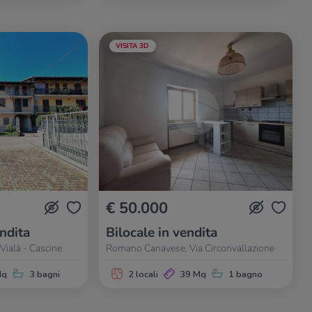
VISITA 3D
€ 50.000
endita
Bilocale in vendita
ialà - Cascine
Romano Canavese, Via Circonvallazione
Mq
3 bagni
2 locali
39 Mq
1 bagno