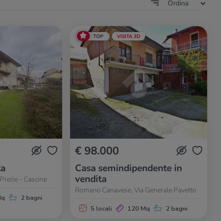
Ordina
TOP
VISITA 3D
€ 98.000
ta
Casa semindipendente in
vendita
relle - Cascine
Romano Canavese, Via Generale Pavetto
Mq
2 bagni
5 locali
120 Mq
2 bagni