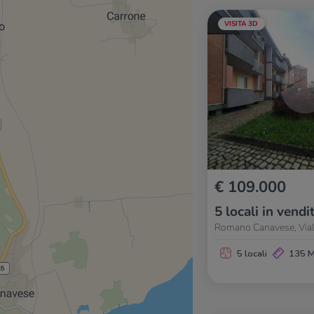
VISITA 3D
€ 109.000
5 locali in vendi
Romano Canavese, Vial
5 locali
135 