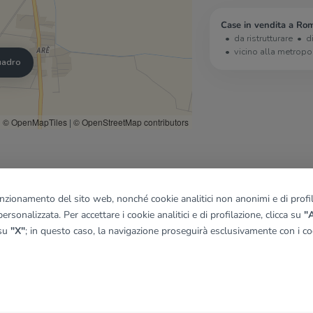
Case in vendita a Ro
da ristrutturare
d
vicino alla metropo
quadro
© OpenMapTiles
|
© OpenStreetMap contributors
funzionamento del sito web, nonché cookie analitici non anonimi e di profila
ersonalizzata. Per accettare i cookie analitici e di profilazione, clicca su
"A
 su
"X"
; in questo caso, la navigazione proseguirà esclusivamente con i coo