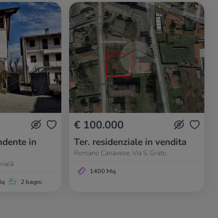
€ 100.000
dente in
Ter. residenziale in vendita
Romano Canavese, Via S. Grato
vialà
1400 Mq
Mq
2 bagni