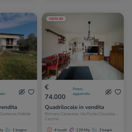
VISITA 3D
€
Prezzo
nato
aggiornato
74.000
vendita
Quadrilocale in vendita
Contessa Matilde
Romano Canavese, Via Ponte Chiusella -
Cascine
Mq
1 bagno
4 locali
120 Mq
2 bagni