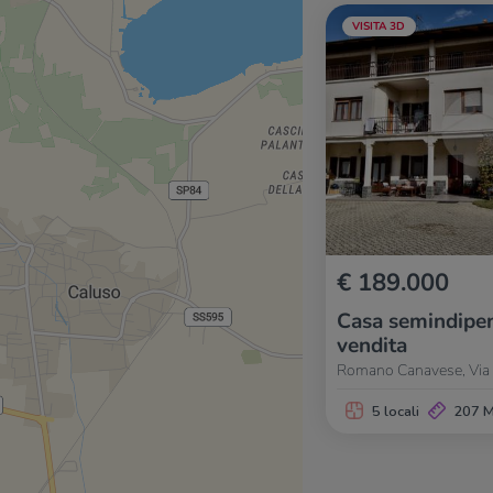
VISITA 3D
€ 189.000
Casa semindipen
vendita
Romano Canavese, Via 
5 locali
207 