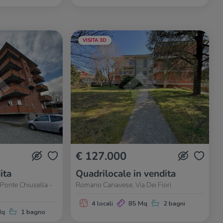
VISITA 3D
€ 127.000
ita
Quadrilocale in vendita
Ponte Chiusella -
Romano Canavese, Via Dei Fiori
4 locali
85 Mq
2 bagni
Mq
1 bagno