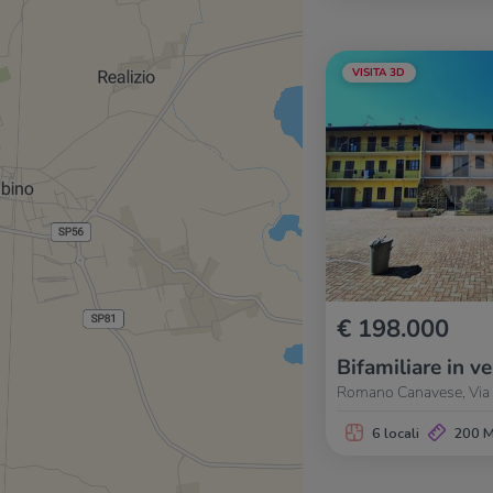
VISITA 3D
€ 198.000
Bifamiliare in v
Romano Canavese, Via V
6 locali
200 