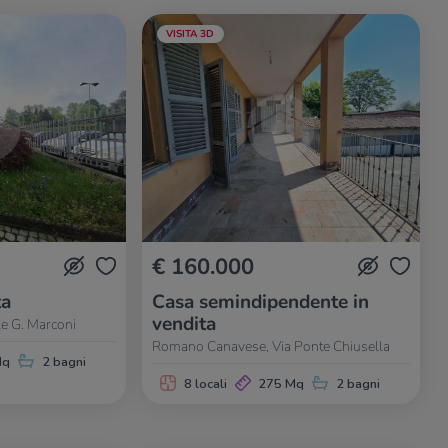
VISITA 3D
€ 160.000
ta
Casa semindipendente in
vendita
e G. Marconi
Romano Canavese, Via Ponte Chiusella
Mq
2 bagni
8 locali
275 Mq
2 bagni