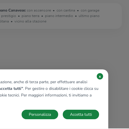
mano Canavese:
con ascensore
con cantina
con garage
i prestigio
piano terra
piano intermedio
ultimo piano
litana
vicino alla stazione
x
zione, anche di terza parte, per effettuare analisi
ccetta tutti"
. Per gestire o disabilitare i cookie clicca su
kie tecnici. Per maggiori informazioni, ti invitiamo a
Personalizza
Accetta tutti