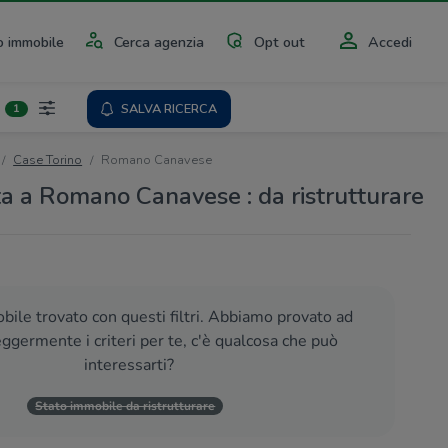
 immobile
Cerca agenzia
Opt out
Accedi
SALVA RICERCA
1
Case Torino
Romano Canavese
ta a Romano Canavese : da ristrutturare
ile trovato con questi filtri. Abbiamo provato ad
eggermente i criteri per te, c'è qualcosa che può
interessarti?
Stato immobile da ristrutturare