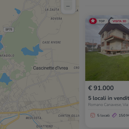
–
TOP
VISITA 3D
€ 91.000
5 locali in vendi
Romano Canavese, Via P
5 locali
150 