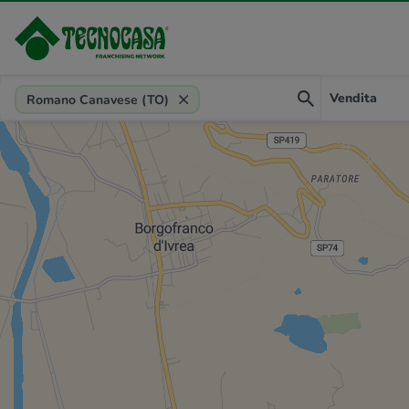
Provincia, comune, zona, riferimento
Vendita
Romano Canavese (TO)