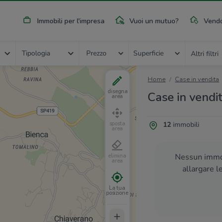
Immobili per l'impresa
Vuoi un mutuo?
Vendo
Tipologia
Prezzo
Superficie
Altri filtri
Home
Case in vendita
disegna
Case in vendi
area
12
immobili
sposta
area
Nessun immob
elimina
area
allargare l
La tua
posizione
+