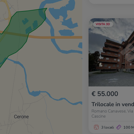
VISITA 3D
€ 55.000
Trilocale in vend
Romano Canavese, Via 
Cascine
3 locali
100 