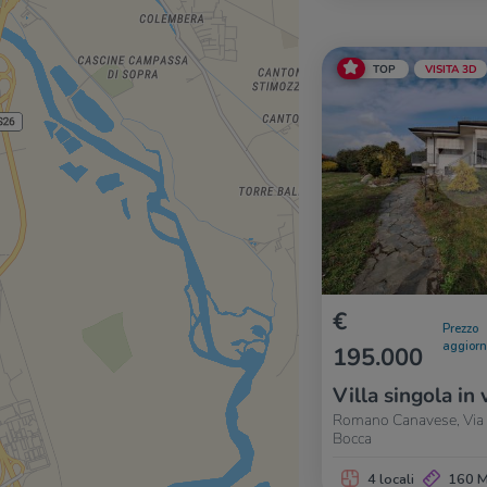
TOP
VISITA 3D
€
Prezzo
aggior
195.000
Villa singola in 
Romano Canavese, Via 
Bocca
4 locali
160 