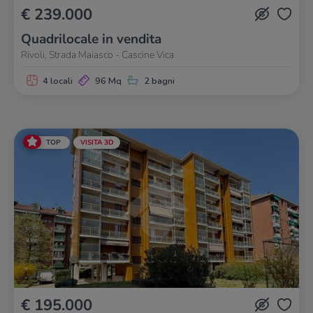
€ 239.000
Quadrilocale in vendita
Rivoli, Strada Maiasco - Cascine Vica
4 locali
96 Mq
2 bagni
TOP
VISITA 3D
€ 195.000