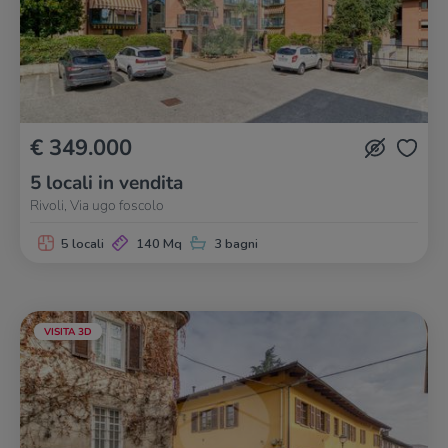
€ 349.000
5 locali in vendita
Rivoli, Via ugo foscolo
5 locali
140 Mq
3 bagni
VISITA 3D