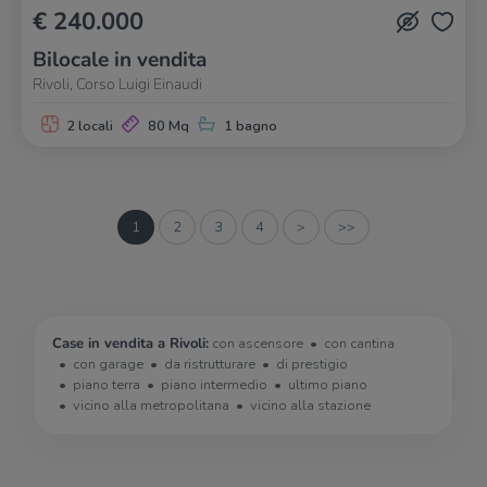
€ 240.000
Bilocale in vendita
Rivoli, Corso Luigi Einaudi
2 locali
80 Mq
1 bagno
1
2
3
4
>
>>
Case in vendita a Rivoli:
con ascensore
con cantina
con garage
da ristrutturare
di prestigio
piano terra
piano intermedio
ultimo piano
vicino alla metropolitana
vicino alla stazione