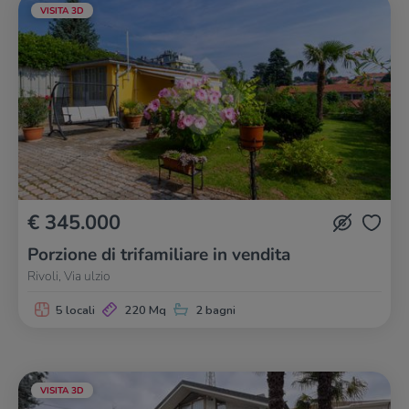
VISITA 3D
€ 345.000
Porzione di trifamiliare in vendita
Rivoli, Via ulzio
5 locali
220 Mq
2 bagni
VISITA 3D