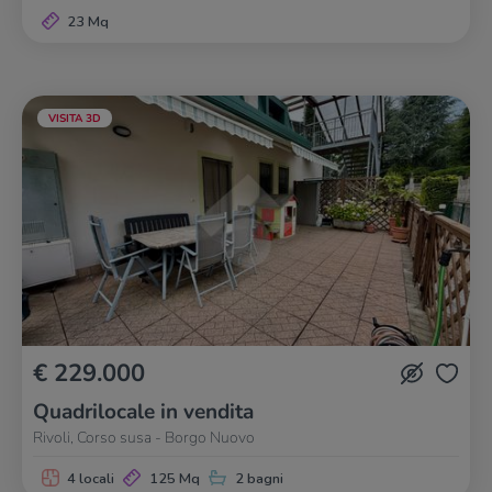
23 Mq
VISITA 3D
€ 229.000
Quadrilocale in vendita
Rivoli, Corso susa - Borgo Nuovo
4 locali
125 Mq
2 bagni