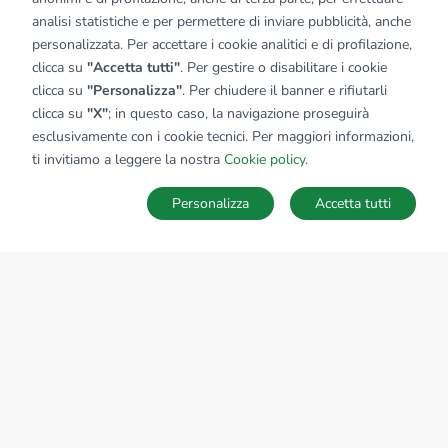
analisi statistiche e per permettere di inviare pubblicità, anche
personalizzata. Per accettare i cookie analitici e di profilazione,
clicca su
"Accetta tutti"
. Per gestire o disabilitare i cookie
clicca su
"Personalizza"
. Per chiudere il banner e rifiutarli
clicca su
"X"
; in questo caso, la navigazione proseguirà
esclusivamente con i cookie tecnici. Per maggiori informazioni,
ti invitiamo a leggere la nostra
Cookie policy
.
Personalizza
Accetta tutti
MAPPA
SALVA RICERCA
Ricerche
Preferiti
Nascosti
Accedi
Sede Nazionale
tecnorete.it
kiron.it
AZIENDA