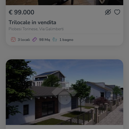
€ 99.000
Trilocale in vendita
Piobesi Torinese, Via Galimberti
3 locali
98 Mq
1 bagno