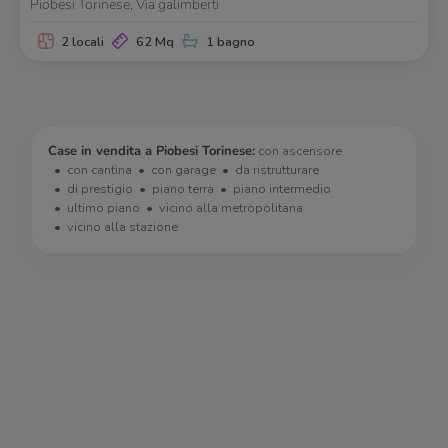
Piobesi Torinese, Via galimberti
2 locali
62 Mq
1 bagno
Case in vendita a Piobesi Torinese:
con ascensore
con cantina
con garage
da ristrutturare
di prestigio
piano terra
piano intermedio
ultimo piano
vicino alla metropolitana
vicino alla stazione