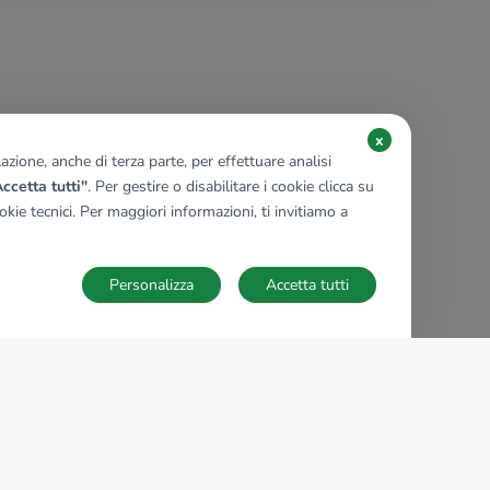
x
zione, anche di terza parte, per effettuare analisi
ccetta tutti"
. Per gestire o disabilitare i cookie clicca su
kie tecnici. Per maggiori informazioni, ti invitiamo a
Personalizza
Accetta tutti
TECNOCASA NEL MONDO
,
,
,
,
,
,
,
Italia
Spagna
Ungheria
Messico
Polonia
Francia
Germania
,
,
Tunisia
Thailandia
Repubblica di San Marino
Impostazioni Cookies