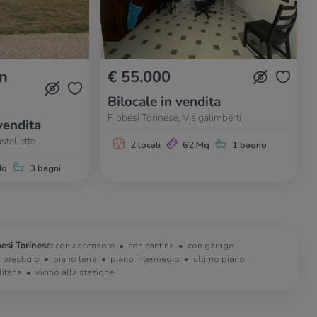
in
€ 55.000
Bilocale in vendita
Piobesi Torinese, Via galimberti
vendita
stelletto
2 locali
62 Mq
1 bagno
Mq
3 bagni
esi Torinese:
con ascensore
con cantina
con garage
i prestigio
piano terra
piano intermedio
ultimo piano
litana
vicino alla stazione