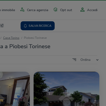
 immobile
Cerca agenzia
Opt out
Accedi
SALVA RICERCA
Case Torino
Piobesi Torinese
a a Piobesi Torinese
Ordina