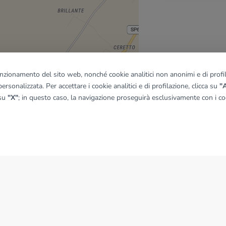
funzionamento del sito web, nonché cookie analitici non anonimi e di profila
ersonalizzata. Per accettare i cookie analitici e di profilazione, clicca su
"A
quadro
 su
"X"
; in questo caso, la navigazione proseguirà esclusivamente con i coo
© OpenMapTiles
|
© OpenStreetMap contributors
NEWS
News dal Gruppo Tecnocasa