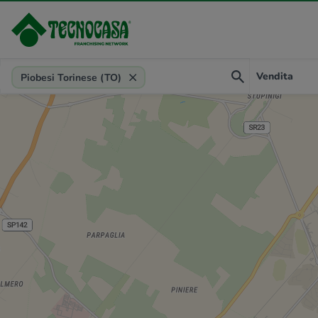
Provincia, comune, zona, riferimento
Vendita
Piobesi Torinese (TO)