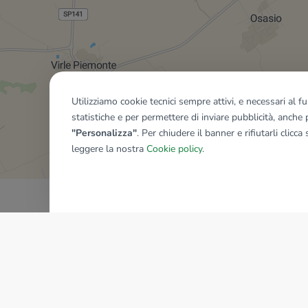
Utilizziamo cookie tecnici sempre attivi, e necessari al 
statistiche e per permettere di inviare pubblicità, anche p
Mostra tutti gli immobili del ri
"Personalizza"
. Per chiudere il banner e rifiutarli clicca
leggere la nostra
Cookie policy
.
AZIENDA
La storia del Gruppo
I nostri brand
Struttura del Gruppo
Il gruppo nel mondo