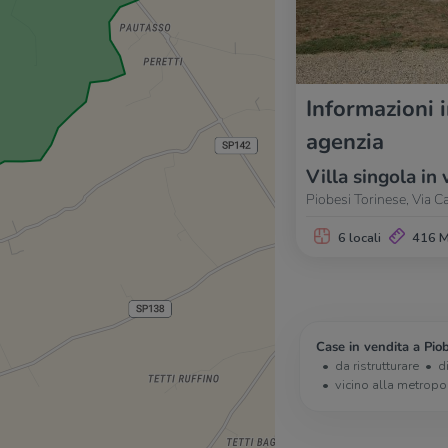
Informazioni 
agenzia
Villa singola in 
Piobesi Torinese, Via Ca
6 locali
416 
Case in vendita a Piob
da ristrutturare
d
vicino alla metropo