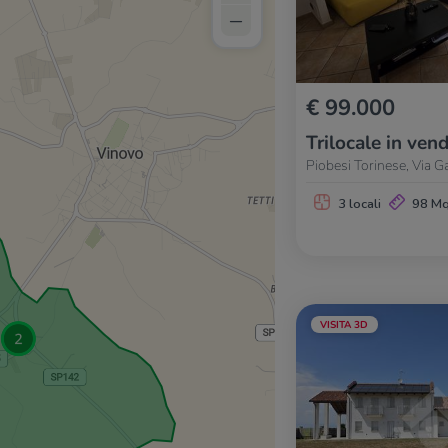
–
€ 99.000
Trilocale in vend
Piobesi Torinese, Via G
3 locali
98 M
VISITA 3D