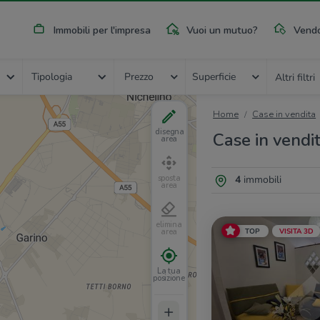
Immobili per l'impresa
Vuoi un mutuo?
Vendo
Tipologia
Prezzo
Superficie
Altri filtri
Home
Case in vendita
disegna
Case in vendit
area
4
immobili
sposta
area
elimina
TOP
VISITA 3D
area
La tua
posizione
+