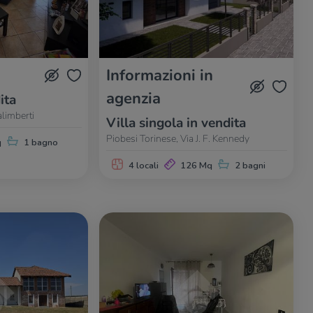
Informazioni in
agenzia
ita
alimberti
Villa singola in vendita
Piobesi Torinese, Via J. F. Kennedy
q
1 bagno
4 locali
126 Mq
2 bagni