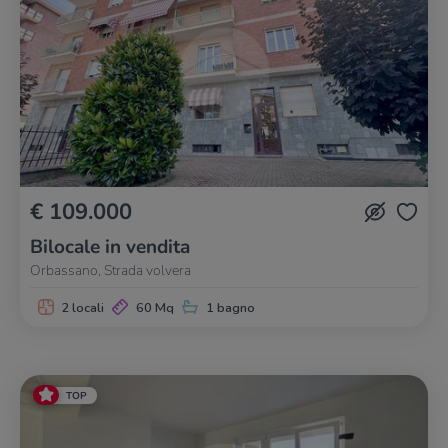
€ 109.000
Bilocale in vendita
Orbassano, Strada volvera
2 locali
60 Mq
1 bagno
TOP