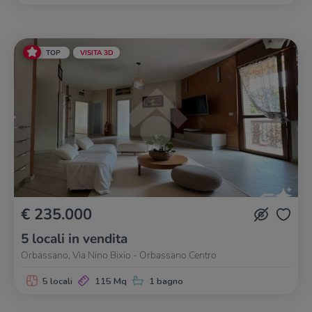
TOP
VISITA 3D
€ 235.000
5 locali in vendita
Orbassano, Via Nino Bixio - Orbassano Centro
5 locali
115 Mq
1 bagno