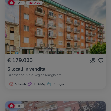
TOP
VISITA 3D
€ 179.000
5 locali in vendita
Orbassano, Viale Regina Margherita
5 locali
134 Mq
2 bagni
TOP