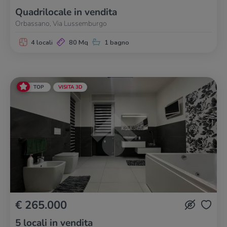
Quadrilocale in vendita
Orbassano, Via Lussemburgo
4 locali
80 Mq
1 bagno
TOP
VISITA 3D
€ 265.000
5 locali in vendita