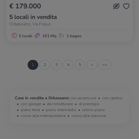
€ 179.000
5 locali in vendita
Orbassano, Via Frejus
5 locali
101 Mq
1 bagno
1
2
3
4
5
>
>>
Case in vendita a Orbassano:
con ascensore
con cantina
con garage
da ristrutturare
di prestigio
piano terra
piano intermedio
ultimo piano
vicino alla metropolitana
vicino alla stazione