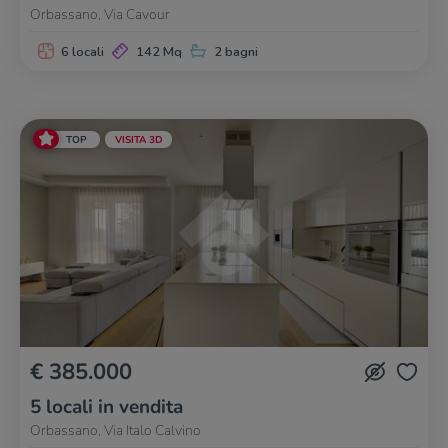
Orbassano, Via Cavour
6 locali
142 Mq
2 bagni
TOP
VISITA 3D
€ 385.000
5 locali in vendita
Orbassano, Via Italo Calvino