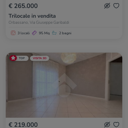
€ 265.000
Trilocale in vendita
Orbassano, Via Giuseppe Garibaldi
3 locali
95 Mq
2 bagni
TOP
VISITA 3D
€ 219.000