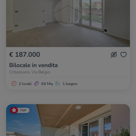
€ 187.000
Bilocale in vendita
Orbassano, Via Belgio
2 locali
66 Mq
1 bagno
TOP