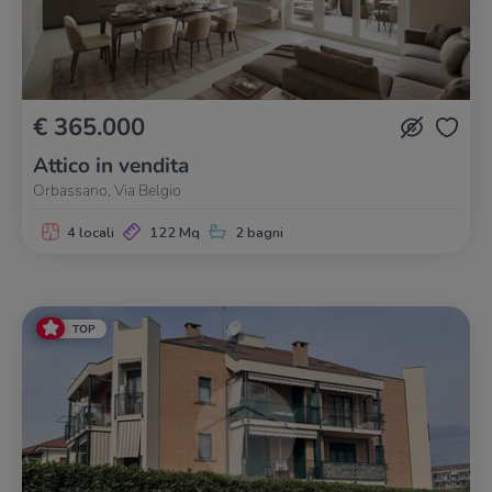
€ 365.000
Attico in vendita
Orbassano, Via Belgio
4 locali
122 Mq
2 bagni
TOP