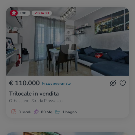
TOP
VISITA 3D
€ 110.000
Prezzo aggiornato
Trilocale in vendita
Orbassano, Strada Piossasco
3 locali
80 Mq
1 bagno