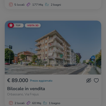
5 locali
177 Mq
2 bagni
TOP
VISITA 3D
€ 89.000
Prezzo aggiornato
Bilocale in vendita
Orbassano, Via Frejus
2 locali
60 Mq
1 bagno