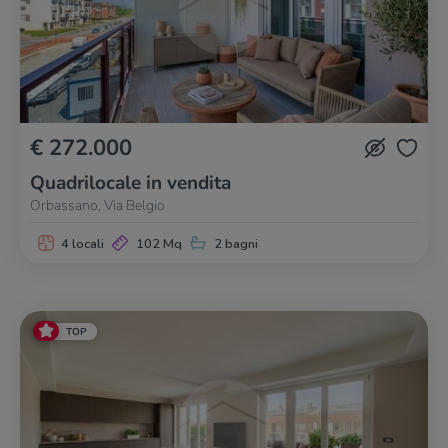
€ 272.000
Quadrilocale in vendita
Orbassano, Via Belgio
4 locali
102 Mq
2 bagni
TOP