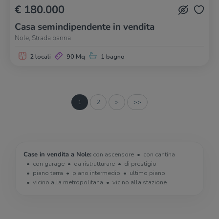
€ 180.000
Casa semindipendente in vendita
Nole, Strada banna
2 locali
90 Mq
1 bagno
1
2
>
>>
Case in vendita a Nole:
con ascensore
con cantina
con garage
da ristrutturare
di prestigio
piano terra
piano intermedio
ultimo piano
vicino alla metropolitana
vicino alla stazione