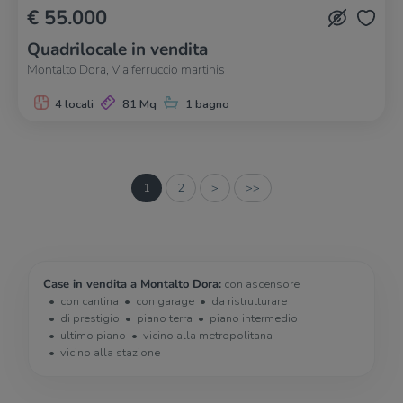
€ 55.000
Quadrilocale in vendita
Montalto Dora, Via ferruccio martinis
4 locali
81 Mq
1 bagno
1
2
>
>>
Case in vendita a Montalto Dora:
con ascensore
con cantina
con garage
da ristrutturare
di prestigio
piano terra
piano intermedio
ultimo piano
vicino alla metropolitana
vicino alla stazione