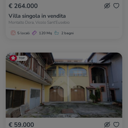
€ 264.000
Villa singola in vendita
Montalto Dora, Vicolo Sant'Eusebio
5 locali
120 Mq
2 bagni
TOP
€ 59.000