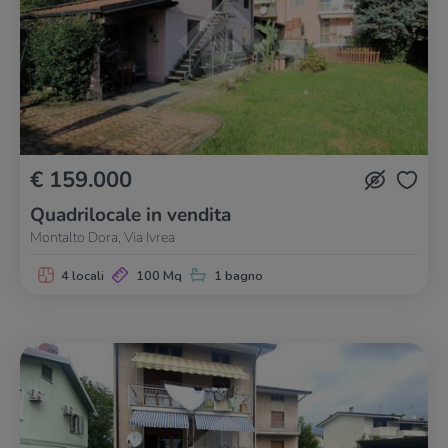
€ 159.000
Quadrilocale in vendita
Montalto Dora, Via Ivrea
4 locali
100 Mq
1 bagno