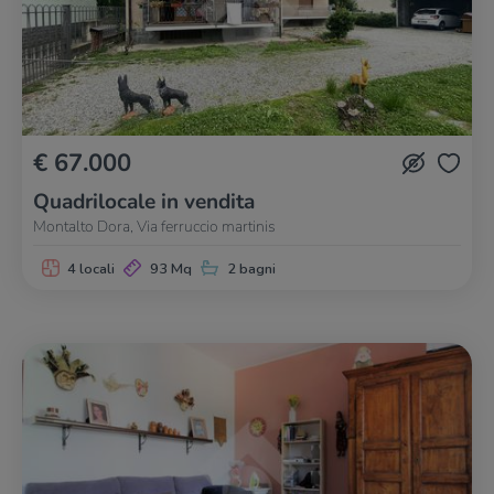
€ 67.000
Quadrilocale in vendita
Montalto Dora, Via ferruccio martinis
4 locali
93 Mq
2 bagni