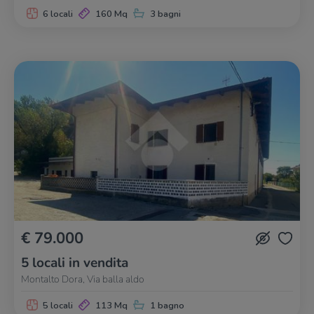
6 locali
160 Mq
3 bagni
€ 79.000
5 locali in vendita
Montalto Dora, Via balla aldo
5 locali
113 Mq
1 bagno