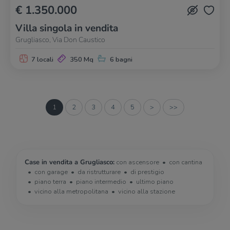
€ 1.350.000
Villa singola in vendita
Grugliasco, Via Don Caustico
7 locali
350 Mq
6 bagni
1
2
3
4
5
>
>>
Case in vendita a Grugliasco:
con ascensore
con cantina
con garage
da ristrutturare
di prestigio
piano terra
piano intermedio
ultimo piano
vicino alla metropolitana
vicino alla stazione