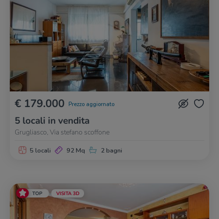
€ 179.000
Prezzo aggiornato
5 locali in vendita
Grugliasco, Via stefano scoffone
5 locali
92 Mq
2 bagni
TOP
VISITA 3D