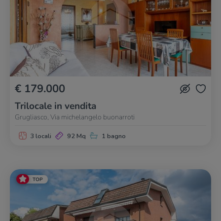
€ 179.000
Trilocale in vendita
Grugliasco, Via michelangelo buonarroti
3 locali
92 Mq
1 bagno
TOP