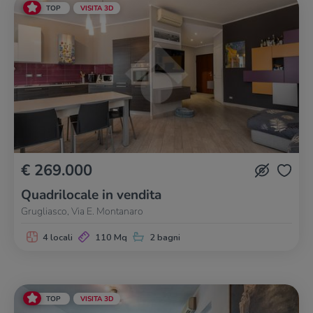
TOP
VISITA 3D
€ 269.000
Quadrilocale in vendita
Grugliasco, Via E. Montanaro
4 locali
110 Mq
2 bagni
TOP
VISITA 3D