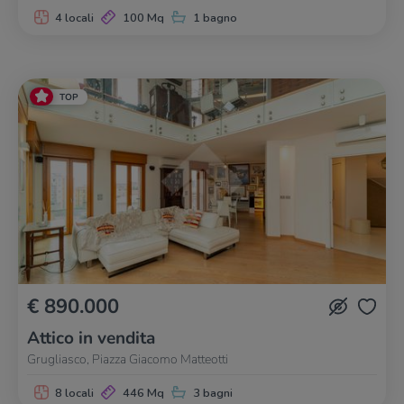
4 locali
100 Mq
1 bagno
TOP
€ 890.000
Attico in vendita
Grugliasco, Piazza Giacomo Matteotti
8 locali
446 Mq
3 bagni