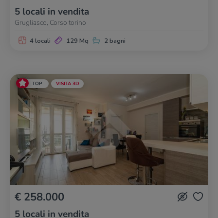
5 locali in vendita
Grugliasco, Corso torino
4 locali
129 Mq
2 bagni
TOP
VISITA 3D
€ 258.000
5 locali in vendita