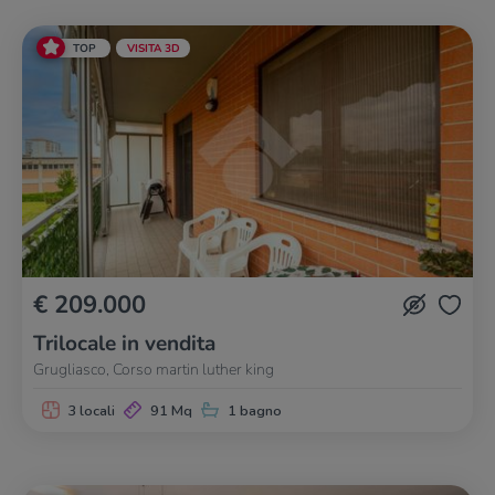
TOP
VISITA 3D
€ 209.000
Trilocale in vendita
Grugliasco, Corso martin luther king
3 locali
91 Mq
1 bagno