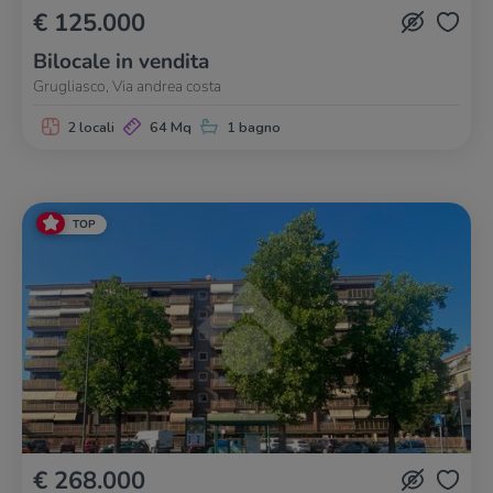
€ 125.000
Bilocale in vendita
Grugliasco, Via andrea costa
2 locali
64 Mq
1 bagno
TOP
€ 268.000