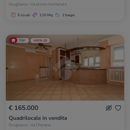
Grugliasco, Via enrico montanaro
5 locali
110 Mq
2 bagni
TOP
VISITA 3D
€ 165.000
Quadrilocale in vendita
Grugliasco, Via Olevano