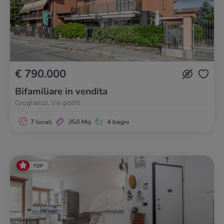
€ 790.000
Bifamiliare in vendita
Grugliasco, Via giolitti
7 locali
350 Mq
4 bagni
TOP