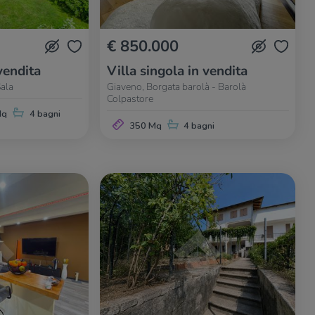
€ 850.000
vendita
Villa singola in vendita
Sala
Giaveno, Borgata barolà - Barolà
Colpastore
Mq
4 bagni
350 Mq
4 bagni