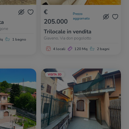
€
Prezzo
aggiornato
205.000
ta
ngone
Trilocale in vendita
Giaveno, Via don pogolotto
Mq
1 bagno
4 locali
120 Mq
2 bagni
VISITA 3D