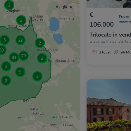
€
Prezzo
aggior
106.000
Trilocale in vend
Giaveno, Via sant'anter
3 locali
96 M