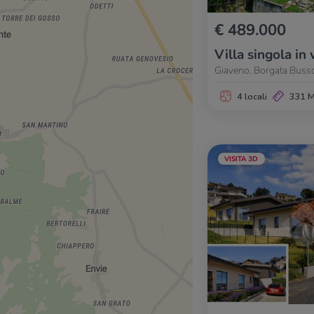
€ 489.000
Villa singola in 
Giaveno, Borgata Buss
4 locali
331 
VISITA 3D