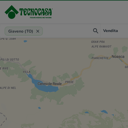
Provincia, comune, zona, riferimento
Vendita
Giaveno (TO)