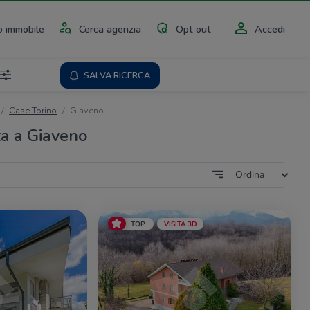
 immobile
Cerca agenzia
Opt out
Accedi
SALVA RICERCA
Case Torino
Giaveno
ta a Giaveno
Ordina
TOP
VISITA 3D