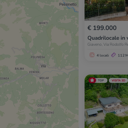
€ 199.000
Quadrilocale in 
Giaveno, Via Rodolfo R
4 locali
112 
TOP
VISITA 3D