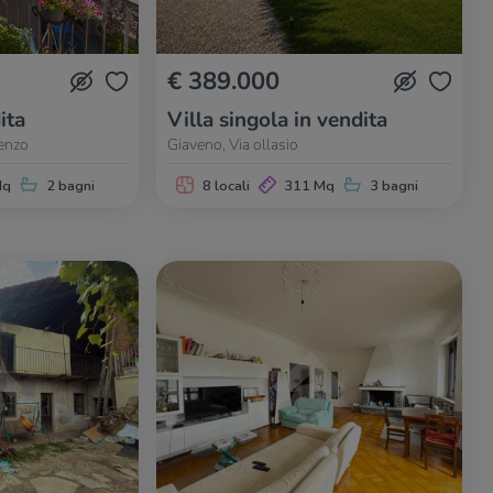
€ 389.000
ita
Villa singola in vendita
renzo
Giaveno, Via ollasio
Mq
2 bagni
8 locali
311 Mq
3 bagni