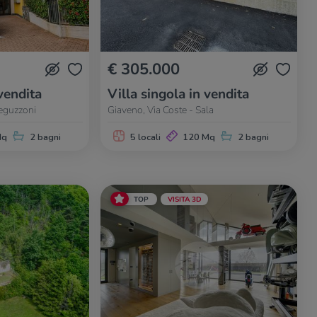
€ 305.000
vendita
Villa singola in vendita
eguzzoni
Giaveno, Via Coste - Sala
Mq
2 bagni
5 locali
120 Mq
2 bagni
TOP
VISITA 3D