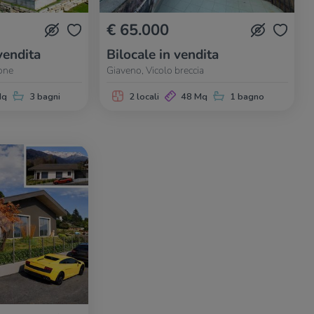
€ 65.000
vendita
Bilocale in vendita
one
Giaveno, Vicolo breccia
Mq
3 bagni
2 locali
48 Mq
1 bagno