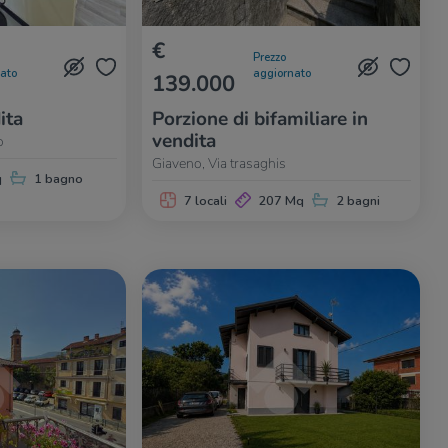
€
Prezzo
nato
aggiornato
139.000
ita
Porzione di bifamiliare in
vendita
o
Giaveno, Via trasaghis
q
1 bagno
7 locali
207 Mq
2 bagni