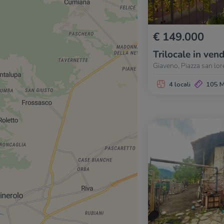
€ 149.000
Trilocale in vend
Giaveno, Piazza san lo
4 locali
105 