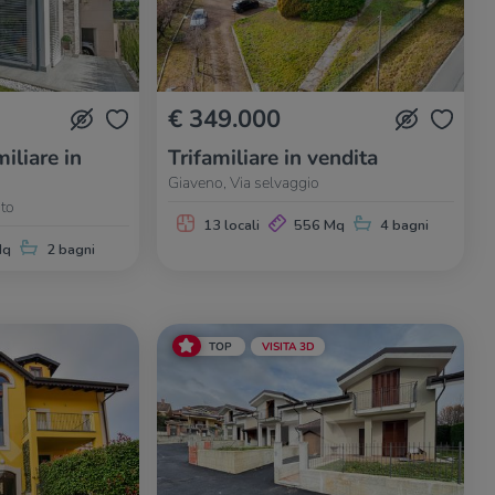
€ 349.000
iliare in
Trifamiliare in vendita
Giaveno, Via selvaggio
nto
13 locali
556 Mq
4 bagni
Mq
2 bagni
TOP
VISITA 3D