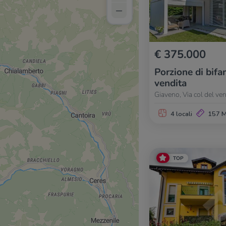
–
€ 375.000
Porzione di bifam
vendita
Giaveno, Via col del ve
4 locali
157 
TOP