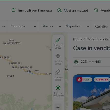
Immobili per l'impresa
Vuoi un mutuo?
Vendo
Tipologia
Prezzo
Superficie
Altri filtri
Home
Case in vendita
disegna
Case in vendi
area
226
immobili
sposta
area
elimina
TOP
VISITA 3D
area
La tua
posizione
+