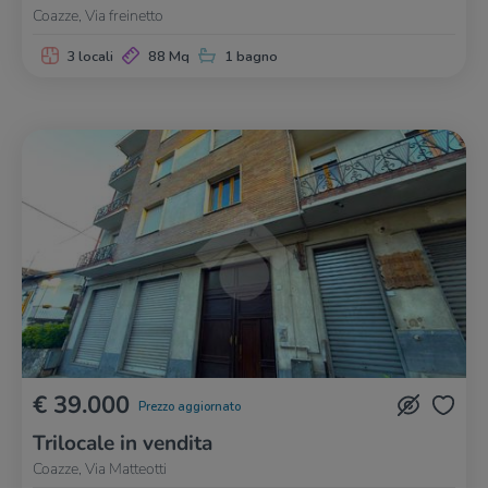
Coazze, Via freinetto
3 locali
88 Mq
1 bagno
€ 39.000
Prezzo aggiornato
Trilocale in vendita
Coazze, Via Matteotti