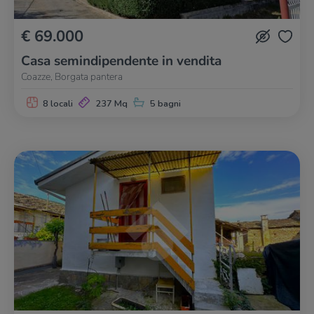
€ 69.000
Casa semindipendente in vendita
Coazze, Borgata pantera
8 locali
237 Mq
5 bagni