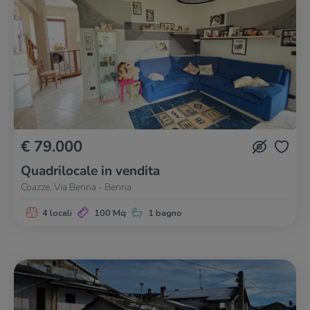
€ 79.000
Quadrilocale in vendita
Coazze, Via Benna - Benna
4 locali
100 Mq
1 bagno