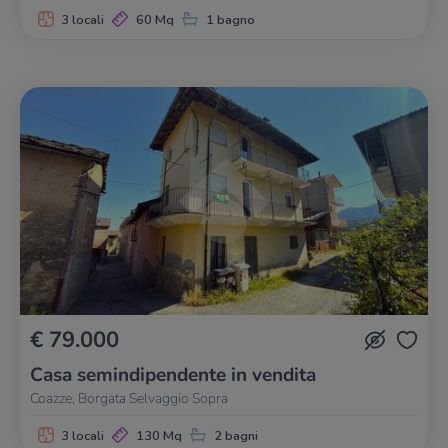
3 locali
60 Mq
1 bagno
€ 79.000
Casa semindipendente in vendita
Coazze, Borgata Selvaggio Sopra
3 locali
130 Mq
2 bagni