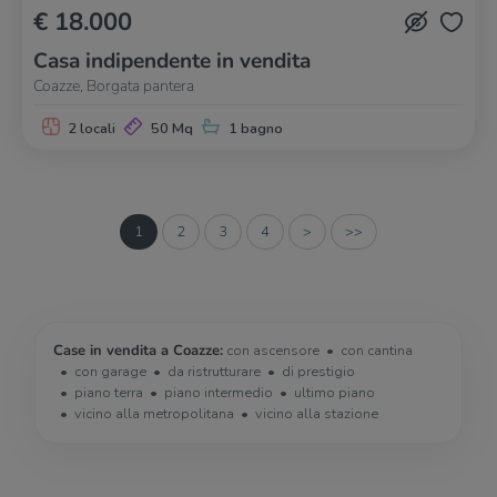
€ 18.000
Casa indipendente in vendita
Coazze, Borgata pantera
2 locali
50 Mq
1 bagno
1
2
3
4
>
>>
Case in vendita a Coazze:
con ascensore
con cantina
con garage
da ristrutturare
di prestigio
piano terra
piano intermedio
ultimo piano
vicino alla metropolitana
vicino alla stazione