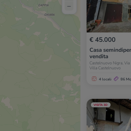
–
€ 45.000
Casa semindipen
vendita
Castelnuovo Nigra, Via 
Villa Castelnuovo
4 locali
86 M
VISITA 3D