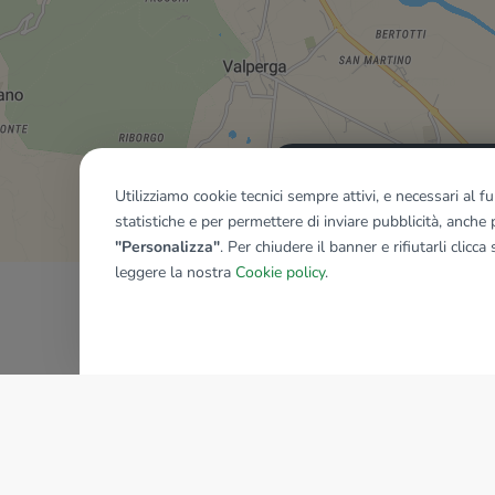
Mostra tutti gli immobili del ri
Utilizziamo cookie tecnici sempre attivi, e necessari al 
statistiche e per permettere di inviare pubblicità, anche p
"Personalizza"
. Per chiudere il banner e rifiutarli clicca
leggere la nostra
Cookie policy
.
AZIENDA
La storia del Gruppo
I nostri brand