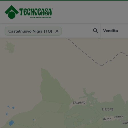
Provincia, comune, zona, riferimento
Vendita
Castelnuovo Nigra (TO)