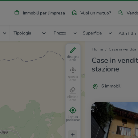
Immobili per l'impresa
Vuoi un mutuo?
Vendo
Tipologia
Prezzo
Superficie
Altri filtri
Home
Case in vendita
disegna
Case in vendit
area
stazione
sposta
area
6
immobili
elimina
area
La tua
posizione
+