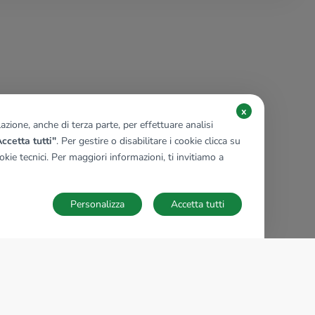
x
zione, anche di terza parte, per effettuare analisi
ccetta tutti"
. Per gestire o disabilitare i cookie clicca su
kie tecnici. Per maggiori informazioni, ti invitiamo a
Personalizza
Accetta tutti
TECNOCASA NEL MONDO
,
,
,
,
,
,
,
Italia
Spagna
Ungheria
Messico
Polonia
Francia
Germania
,
,
Tunisia
Thailandia
Repubblica di San Marino
Impostazioni Cookies