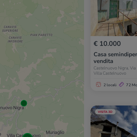
€ 10.000
Casa semindipen
vendita
Castelnuovo Nigra, Via
Villa Castelnuovo
2 locali
72 M
VISITA 3D