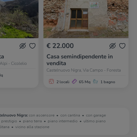
€ 22.000
ta
Casa semindipendente in
vendita
lpi - Cicolelio
Castelnuovo Nigra, Via Campo - Foresta
Mq
2 locali
65 Mq
1 bagno
telnuovo Nigra:
con ascensore
con cantina
con garage
i prestigio
piano terra
piano intermedio
ultimo piano
litana
vicino alla stazione