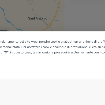
quadro
funzionamento del sito web, nonché cookie analitici non anonimi e di profila
ersonalizzata. Per accettare i cookie analitici e di profilazione, clicca su
"A
 su
"X"
; in questo caso, la navigazione proseguirà esclusivamente con i coo
© OpenMapTiles
|
© OpenStreetMap contributors
NEWS
News dal Gruppo Tecnocasa