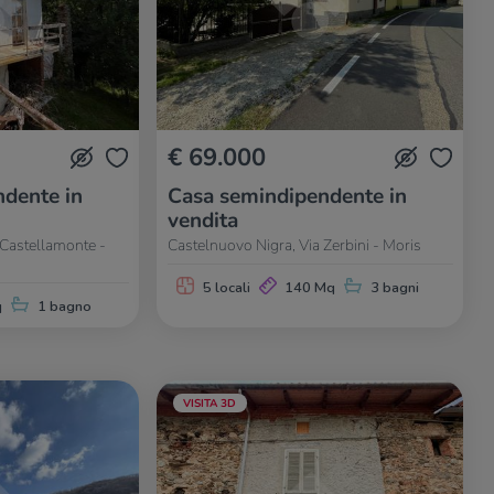
€ 69.000
dente in
Casa semindipendente in
vendita
 Castellamonte -
Castelnuovo Nigra, Via Zerbini - Moris
5 locali
140 Mq
3 bagni
q
1 bagno
VISITA 3D