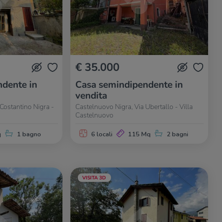
€ 35.000
dente in
Casa semindipendente in
vendita
Costantino Nigra -
Castelnuovo Nigra, Via Ubertallo - Villa
Castelnuovo
q
1 bagno
6 locali
115 Mq
2 bagni
VISITA 3D