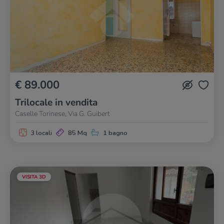
€ 89.000
Trilocale in vendita
Caselle Torinese, Via G. Guibert
3 locali
85 Mq
1 bagno
VISITA 3D