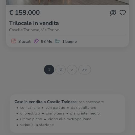
€ 159.000
Trilocale in vendita
Caselle Torinese, Via Torino
3 locali
98 Mq
1 bagno
1
2
>
>>
Case in vendita a Caselle Torinese:
con ascensore
con cantina
con garage
da ristrutturare
di prestigio
piano terra
piano intermedio
ultimo piano
vicino alla metropolitana
vicino alla stazione