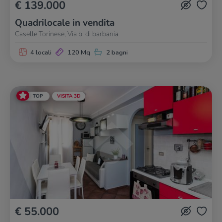
€ 139.000
Quadrilocale in vendita
Caselle Torinese, Via b. di barbania
4 locali
120 Mq
2 bagni
TOP
VISITA 3D
€ 55.000