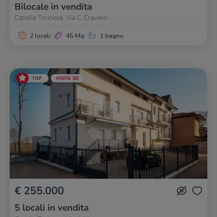
Bilocale in vendita
Caselle Torinese, Via C. Cravero
2 locali
45 Mq
1 bagno
TOP
VISITA 3D
€ 255.000
5 locali in vendita