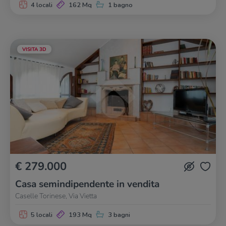
4 locali
162 Mq
1 bagno
VISITA 3D
€ 279.000
Casa semindipendente in vendita
Caselle Torinese, Via Vietta
5 locali
193 Mq
3 bagni