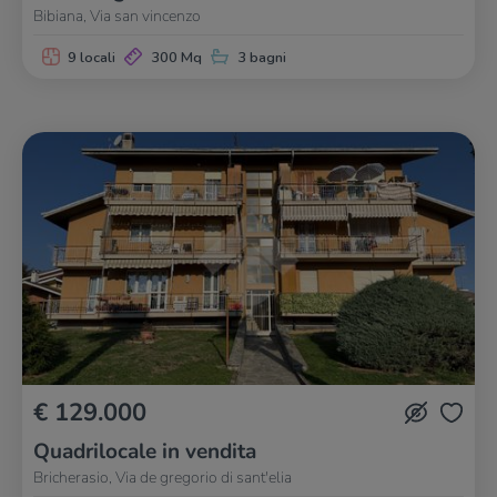
Bibiana, Via san vincenzo
9 locali
300 Mq
3 bagni
€ 129.000
Quadrilocale in vendita
Bricherasio, Via de gregorio di sant'elia