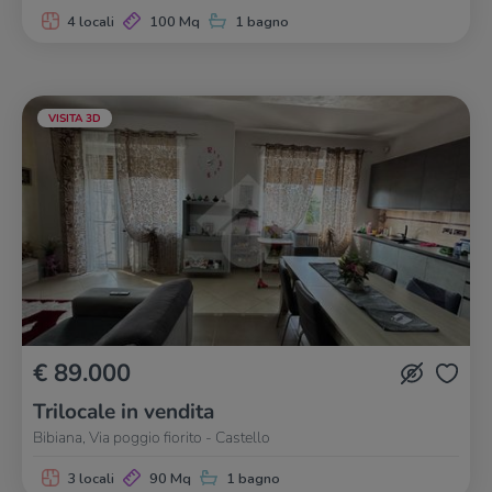
4 locali
100 Mq
1 bagno
VISITA 3D
€ 89.000
Trilocale in vendita
Bibiana, Via poggio fiorito - Castello
3 locali
90 Mq
1 bagno