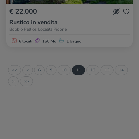
€ 22.000
Rustico in vendita
Bobbio Pellice, Località Pidone
6 locali
150 Mq
1 bagno
<<
<
8
9
10
11
12
13
14
>
>>