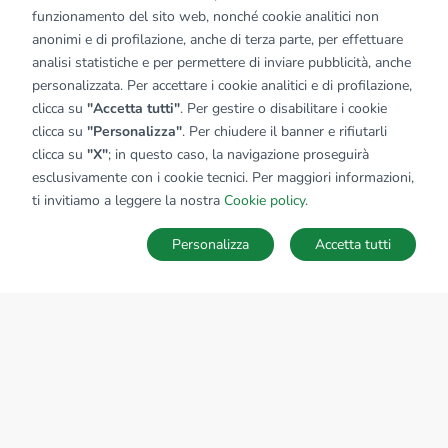
funzionamento del sito web, nonché cookie analitici non
anonimi e di profilazione, anche di terza parte, per effettuare
analisi statistiche e per permettere di inviare pubblicità, anche
personalizzata. Per accettare i cookie analitici e di profilazione,
clicca su
"Accetta tutti"
. Per gestire o disabilitare i cookie
clicca su
"Personalizza"
. Per chiudere il banner e rifiutarli
clicca su
"X"
; in questo caso, la navigazione proseguirà
esclusivamente con i cookie tecnici. Per maggiori informazioni,
ti invitiamo a leggere la nostra
Cookie policy
.
Personalizza
Accetta tutti
MAPPA
SALVA RICERCA
Ricerche
Preferiti
Nascosti
Accedi
Sede Nazionale
tecnorete.it
kiron.it