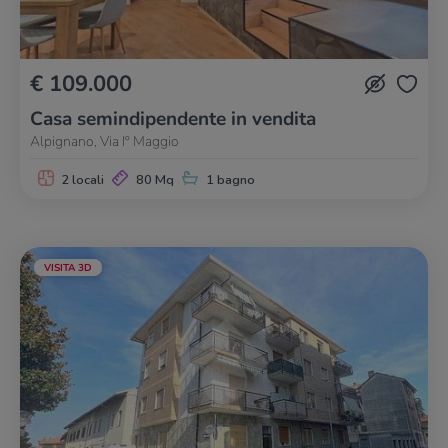
€ 109.000
Casa semindipendente in vendita
Alpignano, Via Iº Maggio
2 locali
80 Mq
1 bagno
VISITA 3D