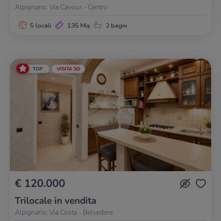
Alpignano, Via Cavour - Centro
5 locali
135 Mq
2 bagni
TOP
VISITA 3D
€ 120.000
Trilocale in vendita
Alpignano, Via Costa - Belvedere