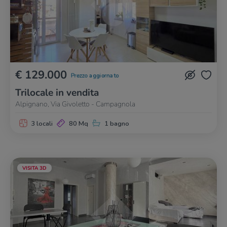
€ 129.000
Prezzo aggiornato
Trilocale in vendita
Alpignano, Via Givoletto - Campagnola
3 locali
80 Mq
1 bagno
VISITA 3D