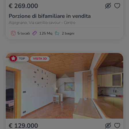
€ 269.000
Porzione di bifamiliare in vendita
Alpignano, Via camillo cavour - Centro
5 locali
125 Mq
2 bagni
TOP
VISITA 3D
€ 129.000