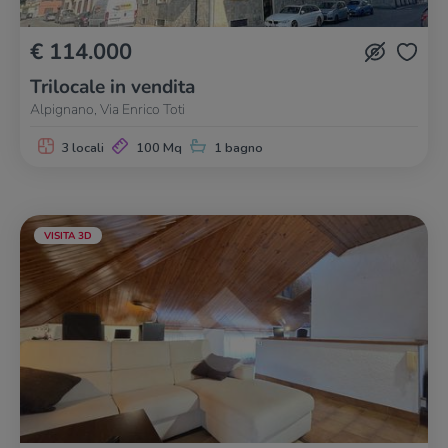
€ 114.000
Trilocale in vendita
Alpignano, Via Enrico Toti
3 locali
100 Mq
1 bagno
VISITA 3D