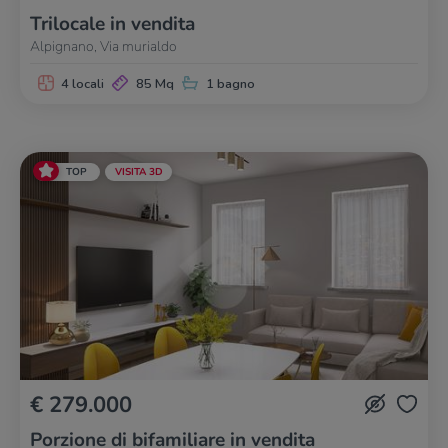
Trilocale in vendita
Alpignano, Via murialdo
4 locali
85 Mq
1 bagno
TOP
VISITA 3D
€ 279.000
Porzione di bifamiliare in vendita