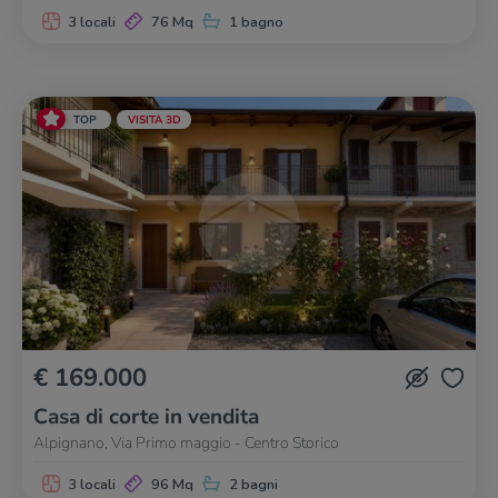
3 locali
76 Mq
1 bagno
TOP
VISITA 3D
€ 169.000
Casa di corte in vendita
Alpignano, Via Primo maggio - Centro Storico
3 locali
96 Mq
2 bagni