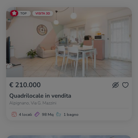
TOP
VISITA 3D
€ 210.000
Quadrilocale in vendita
Alpignano, Via G. Mazzini
4 locali
98 Mq
1 bagno