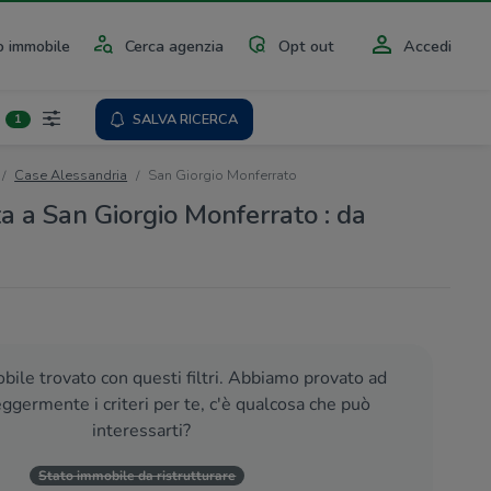
 immobile
Cerca agenzia
Opt out
Accedi
SALVA RICERCA
1
Case Alessandria
San Giorgio Monferrato
ta a San Giorgio Monferrato : da
ile trovato con questi filtri. Abbiamo provato ad
eggermente i criteri per te, c'è qualcosa che può
interessarti?
Stato immobile da ristrutturare