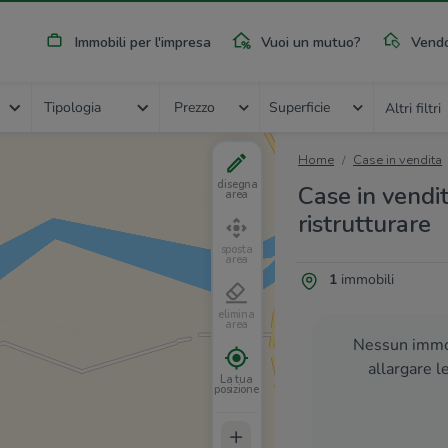
Immobili per l'impresa
Vuoi un mutuo?
Vendo
Tipologia
Prezzo
Superficie
Altri filtri
Home
Case in vendita
disegna
Case in vendi
area
ristrutturare
sposta
area
1
immobili
elimina
area
Nessun immob
allargare l
La tua
posizione
+