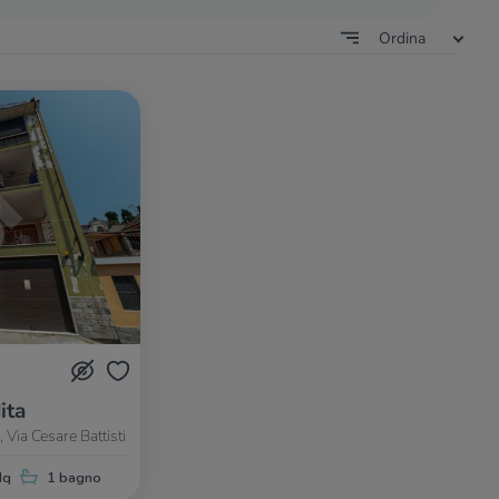
Ordina
ita
 Via Cesare Battisti
Mq
1 bagno