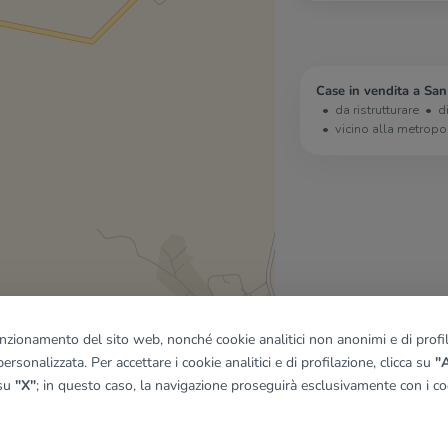
Case in vendita a San
da ristrutturare
d
vicino alla metropo
funzionamento del sito web, nonché cookie analitici non anonimi e di profila
ersonalizzata. Per accettare i cookie analitici e di profilazione, clicca su
"A
 su
"X"
; in questo caso, la navigazione proseguirà esclusivamente con i coo
quadro