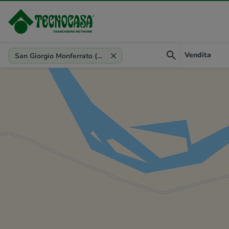
Provincia, comune, zona, riferimento
Vendita
San Giorgio Monferrato (AL)