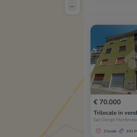
–
€ 70.000
Trilocale in vend
San Giorgio Monferrato,
3 locali
101 