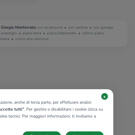
 Giorgio Monferrato:
con ascensore
con cantina
con garage
i prestigio
piano terra
piano intermedio
ultimo piano
litana
vicino alla stazione
x
zione, anche di terza parte, per effettuare analisi
ccetta tutti"
. Per gestire o disabilitare i cookie clicca su
kie tecnici. Per maggiori informazioni, ti invitiamo a