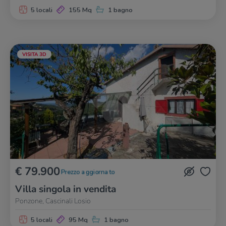
5 locali
155 Mq
1 bagno
VISITA 3D
€ 79.900
Prezzo aggiornato
Villa singola in vendita
Ponzone, Cascinali Losio
5 locali
95 Mq
1 bagno