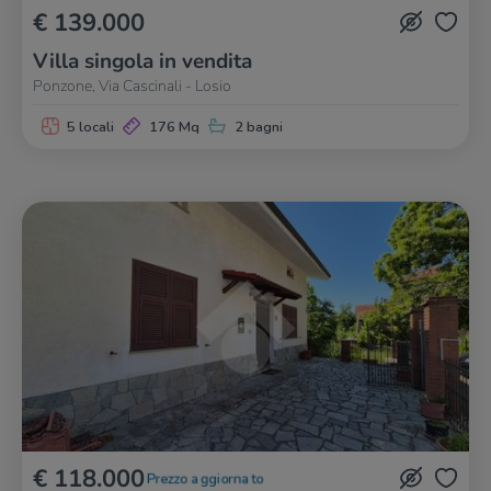
€ 139.000
Villa singola in vendita
Ponzone, Via Cascinali - Losio
5 locali
176 Mq
2 bagni
€ 118.000
Prezzo aggiornato