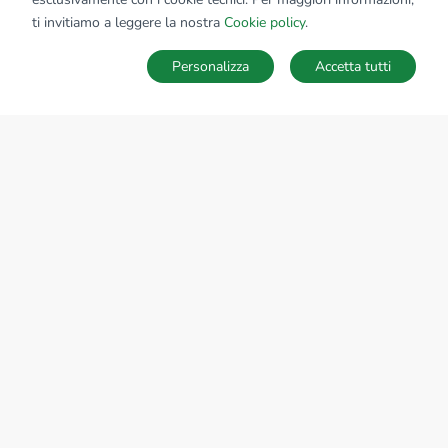
ti invitiamo a leggere la nostra
Cookie policy
.
Personalizza
Accetta tutti
MAPPA
SALVA RICERCA
Ricerche
Preferiti
Nascosti
Accedi
Sede Nazionale
tecnorete.it
kiron.it
AZIENDA
La storia del Gruppo
I nostri brand
Struttura del Gruppo
Il gruppo nel mondo
Lavora con noi
Bilancio di sostenibilità