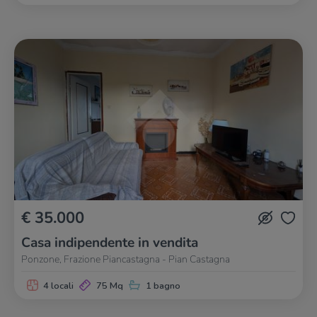
€ 35.000
Casa indipendente in vendita
Ponzone, Frazione Piancastagna - Pian Castagna
4 locali
75 Mq
1 bagno