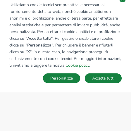
Utilizziamo cookie tecnici sempre attivi, e necessari al
funzionamento del sito web, nonché cookie analitici non
anonimi e di profilazione, anche di terza parte, per effettuare
analisi statistiche e per permettere di inviare pubblicità, anche
personalizzata. Per accettare i cookie analitici e di profilazione,
clicca su
"Accetta tutti"
. Per gestire o disabilitare i cookie
clicca su
"Personalizza"
. Per chiudere il banner e rifiutarli
clicca su
"X"
; in questo caso, la navigazione proseguirà
esclusivamente con i cookie tecnici. Per maggiori informazioni,
ti invitiamo a leggere la nostra
Cookie policy
.
Personalizza
Accetta tutti
MAPPA
SALVA RICERCA
Ricerche
Preferiti
Nascosti
Accedi
Sede Nazionale
tecnorete.it
kiron.it