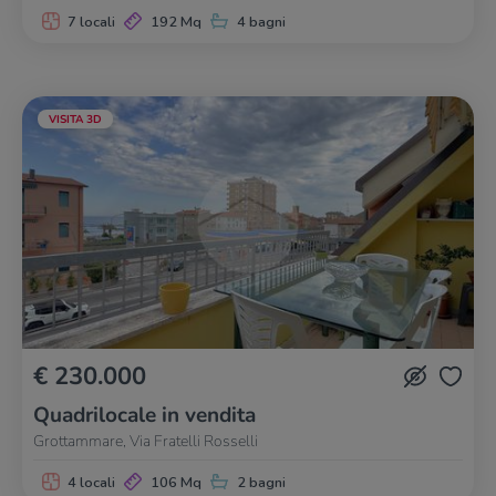
7 locali
192 Mq
4 bagni
VISITA 3D
€ 230.000
Quadrilocale in vendita
Grottammare, Via Fratelli Rosselli
4 locali
106 Mq
2 bagni