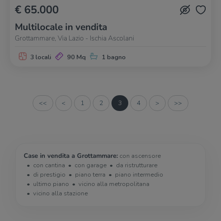
€ 65.000
Multilocale in vendita
Grottammare, Via Lazio - Ischia Ascolani
3 locali
90 Mq
1 bagno
<<
<
1
2
3
4
>
>>
Case in vendita a Grottammare:
con ascensore
con cantina
con garage
da ristrutturare
di prestigio
piano terra
piano intermedio
ultimo piano
vicino alla metropolitana
vicino alla stazione