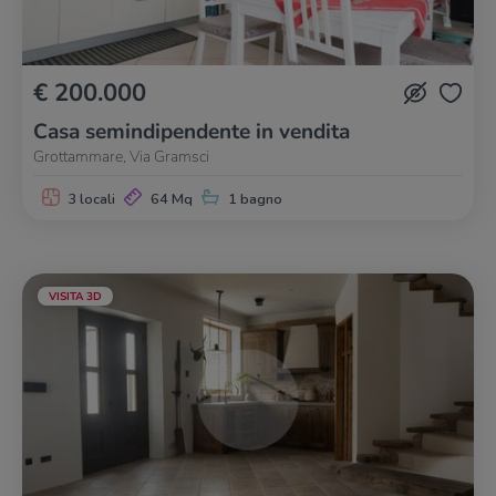
€ 200.000
Casa semindipendente in vendita
Grottammare, Via Gramsci
3 locali
64 Mq
1 bagno
VISITA 3D