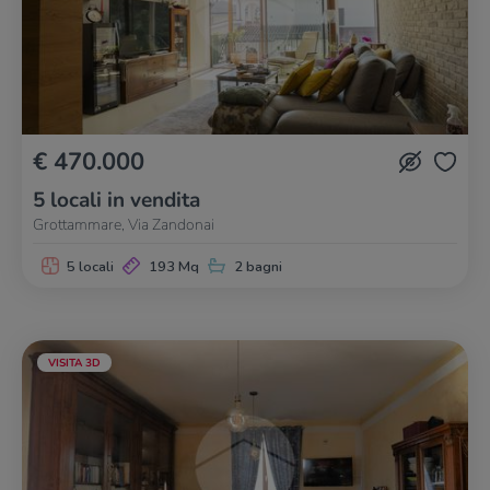
€ 470.000
5 locali in vendita
Grottammare, Via Zandonai
5 locali
193 Mq
2 bagni
VISITA 3D