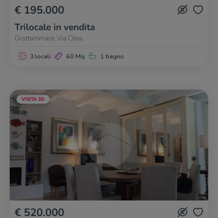
€ 195.000
Trilocale in vendita
Grottammare, Via Cilea
3 locali
60 Mq
1 bagno
VISITA 3D
€ 520.000