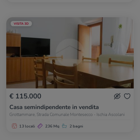
VISITA 3D
€ 115.000
Casa semindipendente in vendita
Grottammare, Strada Comunale Montesecco - Ischia Ascolani
13 locali
236 Mq
2 bagni