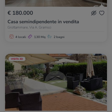
€ 180.000
Casa semindipendente in vendita
Grottammare, Via A. Gramsci
4 locali
130 Mq
2 bagni
VISITA 3D