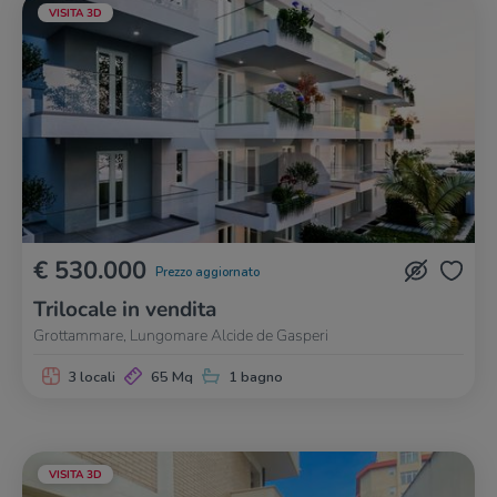
VISITA 3D
€ 530.000
Prezzo aggiornato
Trilocale in vendita
Grottammare, Lungomare Alcide de Gasperi
3 locali
65 Mq
1 bagno
VISITA 3D