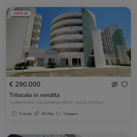
VISITA 3D
€ 290.000
Trilocale in vendita
Grottammare, Via Domenico Bruni - Ischia Ascolani
3 locali
66 Mq
1 bagno