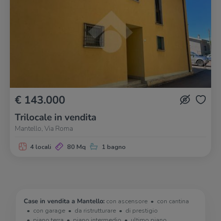
€ 143.000
Trilocale in vendita
Mantello, Via Roma
4 locali
80 Mq
1 bagno
Case in vendita a Mantello:
con ascensore
con cantina
con garage
da ristrutturare
di prestigio
piano terra
piano intermedio
ultimo piano