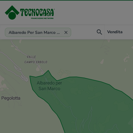
Provincia, comune, zona, riferimento
Vendita
Albaredo Per San Marco (SO)