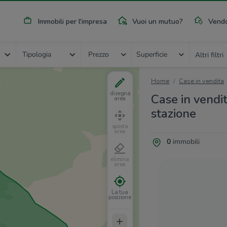
Immobili per l'impresa
Vuoi un mutuo?
Vendo
Tipologia
Prezzo
Superficie
Altri filtri
Home
Case in vendita
disegna
Case in vendit
area
stazione
sposta
area
0
immobili
elimina
area
La tua
posizione
+