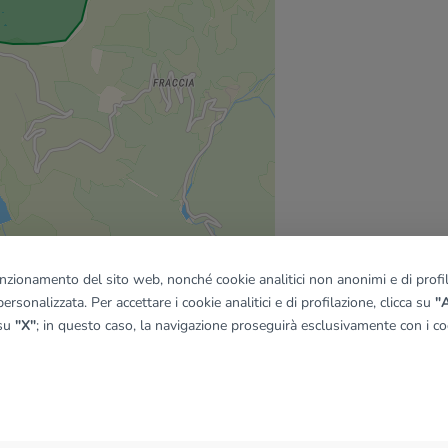
funzionamento del sito web, nonché cookie analitici non anonimi e di profila
ersonalizzata. Per accettare i cookie analitici e di profilazione, clicca su
"A
 su
"X"
; in questo caso, la navigazione proseguirà esclusivamente con i coo
quadro
© OpenMapTiles
|
© OpenStreetMap contributors