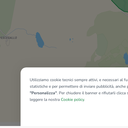
Utilizziamo cookie tecnici sempre attivi, e necessari al 
statistiche e per permettere di inviare pubblicità, anche p
"Personalizza"
. Per chiudere il banner e rifiutarli clicca
leggere la nostra
Cookie policy
.
Mostra tutti gli immobili del ri