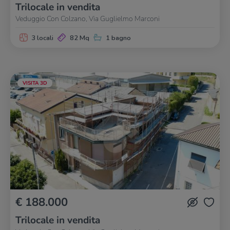
Trilocale in vendita
Veduggio Con Colzano, Via Guglielmo Marconi
3 locali
82 Mq
1 bagno
VISITA 3D
€ 188.000
Trilocale in vendita