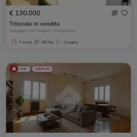
€ 130.000
Trilocale in vendita
Veduggio Con Colzano, Via Solferino
3 locali
88 Mq
1 bagno
TOP
VISITA 3D