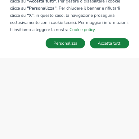
clicca su
"Accetta tutti"
. Per gestire o disabilitare i cookie
clicca su
"Personalizza"
. Per chiudere il banner e rifiutarli
clicca su
"X"
; in questo caso, la navigazione proseguirà
esclusivamente con i cookie tecnici. Per maggiori informazioni,
ti invitiamo a leggere la nostra
Cookie policy
.
Personalizza
Accetta tutti
MAPPA
SALVA RICERCA
Ricerche
Preferiti
Nascosti
Accedi
Sede Nazionale
tecnorete.it
kiron.it
AZIENDA
La storia del Gruppo
I nostri brand