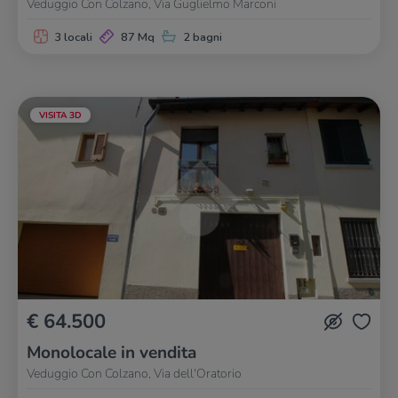
Veduggio Con Colzano, Via Guglielmo Marconi
3 locali
87 Mq
2 bagni
VISITA 3D
€ 64.500
Monolocale in vendita
Veduggio Con Colzano, Via dell'Oratorio