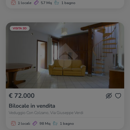
1 locale
57 Mq
1 bagno
VISITA 3D
€ 72.000
Bilocale in vendita
Veduggio Con Colzano, Via Giuseppe Verdi
2 locali
98 Mq
1 bagno