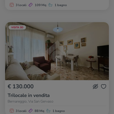
3 locali
109 Mq
1 bagno
VISITA 3D
€ 130.000
Trilocale in vendita
Bernareggio, Via San Gervaso
3 locali
88 Mq
1 bagno