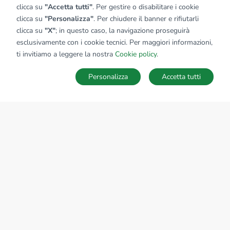
clicca su
"Accetta tutti"
. Per gestire o disabilitare i cookie
clicca su
"Personalizza"
. Per chiudere il banner e rifiutarli
clicca su
"X"
; in questo caso, la navigazione proseguirà
esclusivamente con i cookie tecnici. Per maggiori informazioni,
ti invitiamo a leggere la nostra
Cookie policy
.
Personalizza
Accetta tutti
MAPPA
SALVA RICERCA
Ricerche
Preferiti
Nascosti
Accedi
Sede Nazionale
tecnorete.it
kiron.it
AZIENDA
La storia del Gruppo
I nostri brand