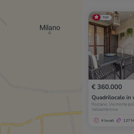
TOP
€ 360.000
Quadrilocale in 
Rozzano, Via monte pol
Valleambrosia
4 locali
127 