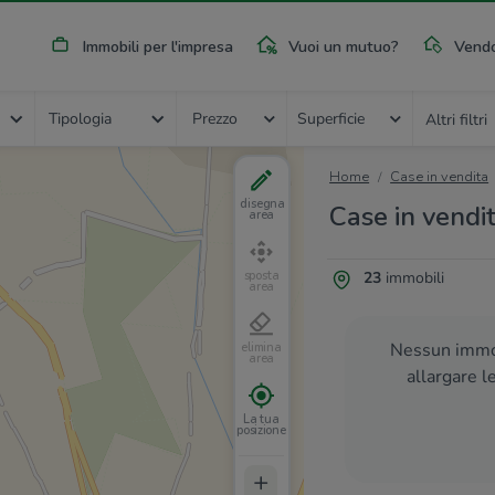
Immobili per l'impresa
Vuoi un mutuo?
Vendo
Tipologia
Prezzo
Superficie
Altri filtri
Home
Case in vendita
disegna
Case in vendit
area
23
immobili
sposta
area
Nessun immob
elimina
area
allargare l
La tua
posizione
+