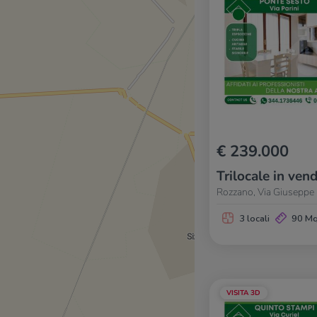
€ 239.000
Trilocale in vend
Rozzano, Via Giuseppe 
3 locali
90 M
VISITA 3D