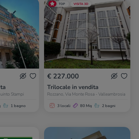
TOP
VISITA 3D
€ 227.000
ita
Trilocale in vendita
Quinto Stampi
Rozzano, Via Monte Rosa - Valleambrosia
q
1 bagno
3 locali
80 Mq
2 bagni