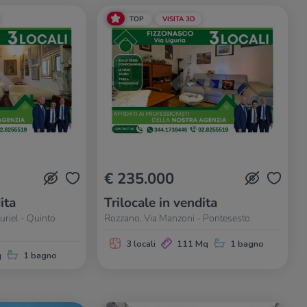
TOP
VISITA 3D
€ 235.000
ita
Trilocale in vendita
uriel - Quinto
Rozzano, Via Manzoni - Pontesesto
3 locali
111 Mq
1 bagno
q
1 bagno