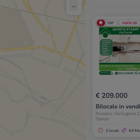
–
TOP
VISITA 3D
€ 209.000
Bilocale in vend
Rozzano, Via Eugenio C
Stampi
2 locali
64 M