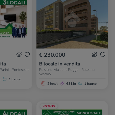
€ 230.000
ita
Bilocale in vendita
Parini - Pontesesto
Rozzano, Via delle Rogge - Rozzano
Vecchio
q
1 bagno
2 locali
63 Mq
1 bagno
VISITA 3D