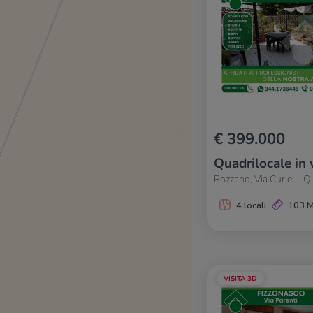
€ 399.000
Quadrilocale in 
Rozzano, Via Curiel - Q
4 locali
103 
VISITA 3D