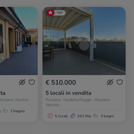
TOP
€ 510.000
ita
5 locali in vendita
Rozzano Vecchio
Rozzano, Via delle Rogge - Rozzano
Vecchio
q
1 bagno
5 locali
161 Mq
3 bagni