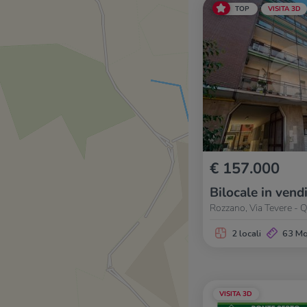
TOP
VISITA 3D
€ 157.000
Bilocale in vend
Rozzano, Via Tevere - 
2 locali
63 M
VISITA 3D