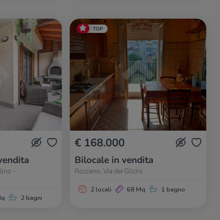
TOP
€ 168.000
vendita
Bilocale in vendita
lino -
Rozzano, Via dei Glicini
2 locali
68 Mq
1 bagno
Mq
2 bagni