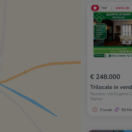
TOP
VISITA 3D
€ 248.000
Trilocale in vend
Rozzano, Via Eugenio C
Stampi
3 locali
90 M