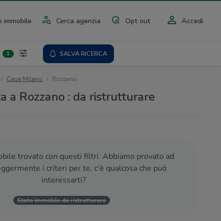
 immobile
Cerca agenzia
Opt out
Accedi
SALVA RICERCA
1
Case Milano
Rozzano
a a Rozzano : da ristrutturare
ile trovato con questi filtri. Abbiamo provato ad
eggermente i criteri per te, c'è qualcosa che può
interessarti?
Stato immobile da ristrutturare