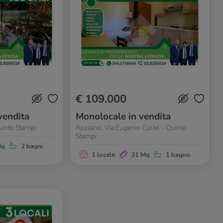
€ 109.000
vendita
Monolocale in vendita
uinto Stampi
Rozzano, Via Eugenio Curiel - Quinto
Stampi
Mq
2 bagni
1 locale
31 Mq
1 bagno