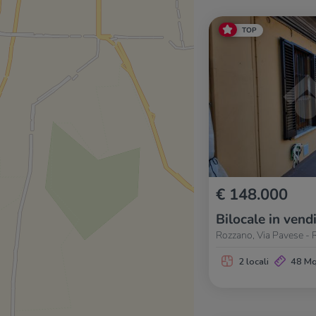
TOP
€ 148.000
Bilocale in vend
Rozzano, Via Pavese - 
2 locali
48 M