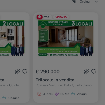
Ordina
TOP
VISITA 3D
€ 290.000
ita
Trilocale in vendita
uriel - Quinto
Rozzano, Via Curiel 194 - Quinto Stampi
3 locali
86 Mq
2 bagni
q
1 bagno