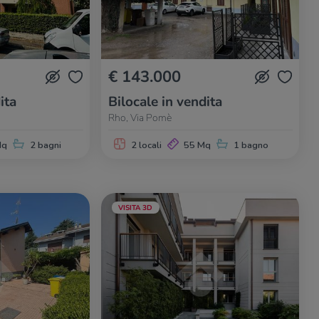
€ 143.000
ita
Bilocale in vendita
Rho, Via Pomè
Mq
2 bagni
2 locali
55 Mq
1 bagno
VISITA 3D