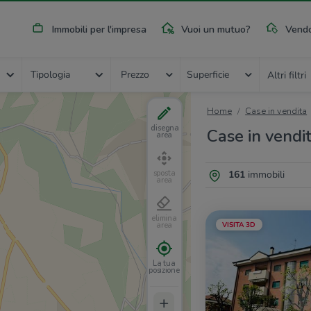
Immobili per l'impresa
Vuoi un mutuo?
Vendo
Tipologia
Prezzo
Superficie
Altri filtri
Home
Case in vendita
disegna
Case in vendi
area
161
immobili
sposta
area
elimina
VISITA 3D
area
La tua
posizione
+