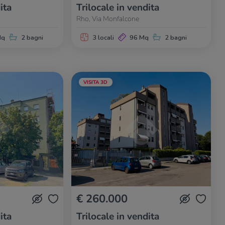
ita
Trilocale in vendita
Rho, Via Monfalcone
Mq
2 bagni
3 locali
96 Mq
2 bagni
VISITA 3D
€ 260.000
ita
Trilocale in vendita