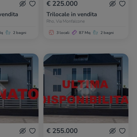
€ 225.000
vendita
Trilocale in vendita
Rho, Via Monfalcone
Mq
2 bagni
3 locali
87 Mq
2 bagni
€ 255.000