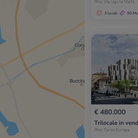
Rho, Via Ugo la Malfa -
3 locali
90 M
€ 480.000
Trilocale in vend
Rho, Corso Europa