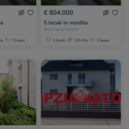
€ 804.000
ta
5 locali in vendita
Rho, Piazza Visconti
Mq
3 bagni
5 locali
235 Mq
3 bagni