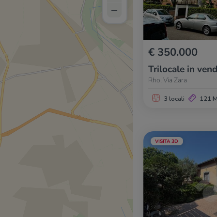
–
€ 350.000
Trilocale in vend
Rho, Via Zara
3 locali
121 
VISITA 3D