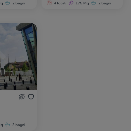
Mq
2 bagni
4 locali
175 Mq
2 bagni
Mq
3 bagni