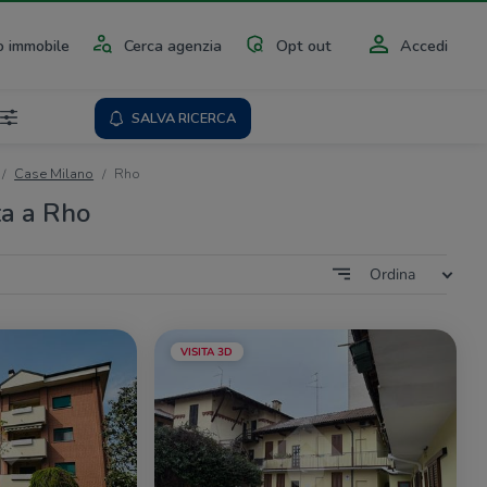
 immobile
Cerca agenzia
Opt out
Accedi
SALVA RICERCA
Case Milano
Rho
ta a Rho
Ordina
VISITA 3D