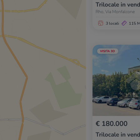
Trilocale in vend
Rho, Via Monfalcone
3 locali
115 
VISITA 3D
€ 180.000
Trilocale in vend