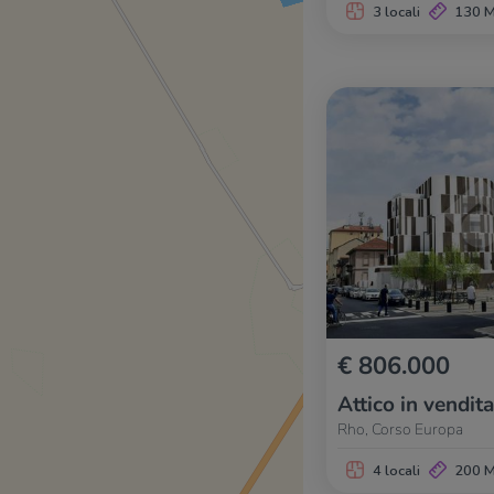
3 locali
130 
€ 806.000
Attico in vendita
Rho, Corso Europa
4 locali
200 