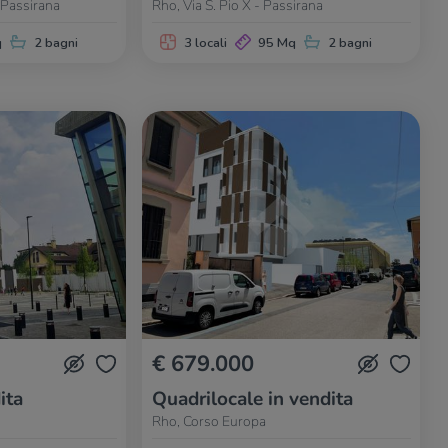
 Passirana
Rho, Via S. Pio X - Passirana
q
2 bagni
3 locali
95 Mq
2 bagni
€ 679.000
ita
Quadrilocale in vendita
Rho, Corso Europa