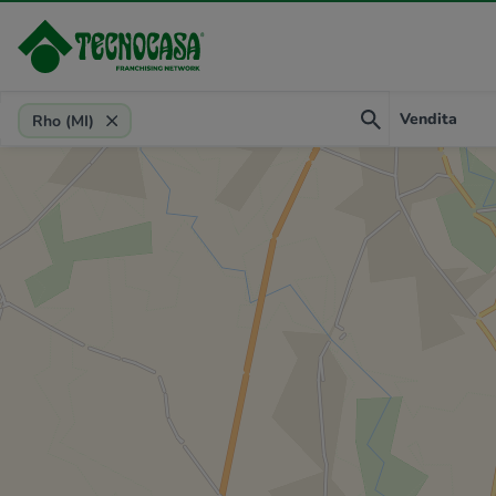
Provincia, comune, zona, riferimento
Vendita
Rho (MI)